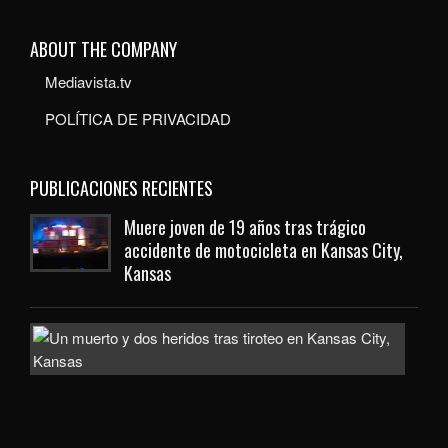
ABOUT THE COMPANY
Mediavista.tv
POLÍTICA DE PRIVACIDAD
PUBLICACIONES RECIENTES
Muere joven de 19 años tras trágico
accidente de motocicleta en Kansas City,
Kansas
Inve
com
homi
la
mue