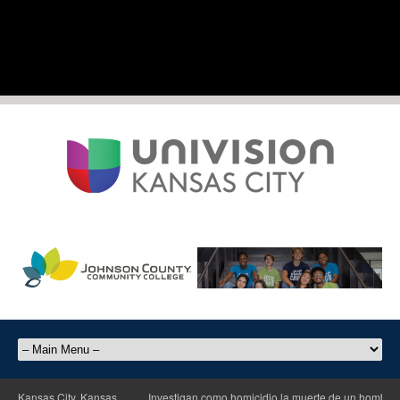
as City, Kansas
Investigan como homicidio la muerte de un hombre de unos 6