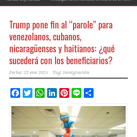
Trump pone fin al “parole” para
venezolanos, cubanos,
nicaragüenses y haitianos: ¿qué
sucederá con los beneficiarios?
Fecha:
22 ene 2025
Tag:
inmigración
Facebook
Twitter
WhatsApp
LinkedIn
Pinterest
Line
Comparti