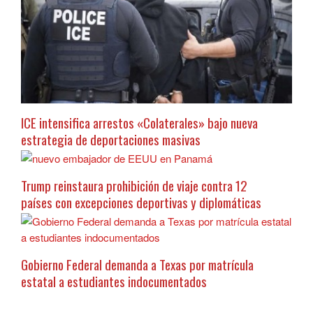
ICE intensifica arrestos «Colaterales» bajo nueva
estrategia de deportaciones masivas
Trump reinstaura prohibición de viaje contra 12
países con excepciones deportivas y diplomáticas
Gobierno Federal demanda a Texas por matrícula
estatal a estudiantes indocumentados