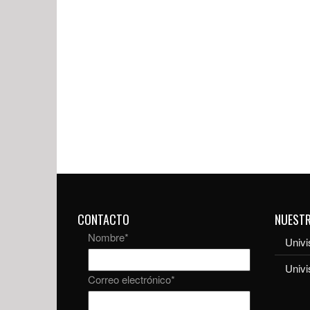
CONTACTO
NUEST
Nombre
*
Univi
Univ
Correo electrónico
*