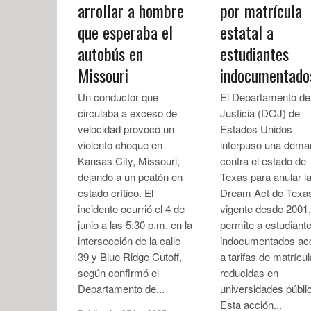
arrollar a hombre
por matrícula
que esperaba el
estatal a
autobús en
estudiantes
Missouri
indocumentado
Un conductor que
El Departamento de
circulaba a exceso de
Justicia (DOJ) de
velocidad provocó un
Estados Unidos
violento choque en
interpuso una dem
Kansas City, Missouri,
contra el estado de
dejando a un peatón en
Texas para anular l
estado crítico. El
Dream Act de Texa
incidente ocurrió el 4 de
vigente desde 2001
junio a las 5:30 p.m. en la
permite a estudiant
intersección de la calle
indocumentados ac
39 y Blue Ridge Cutoff,
a tarifas de matrícul
según confirmó el
reducidas en
Departamento de...
universidades públi
Esta acción...