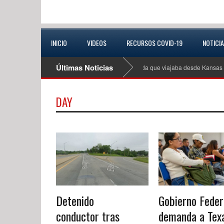
INICIO
VIDEOS
RECURSOS COVID-19
NOTICI
Últimas Noticias
Autoridades buscan a conductora extraviada que viajaba desde Kansas City
DAY
Detenido
Gobierno Feder
conductor tras
demanda a Tex