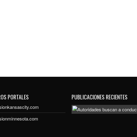
ROS PORTALES
PUBLICACIONES RECIENTES
sionkansascity.com
isionminnesota.com