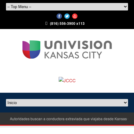
(816) 556-3900 x113
Autoridades buscan a conductora extraviada que viajaba desde Kansas City