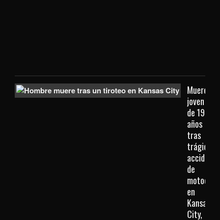
extr
que
viaj
des
Kan
City
Muere
joven
de 19
años
tras
trágico
accidente
de
motocicl
en
Kansas
City,