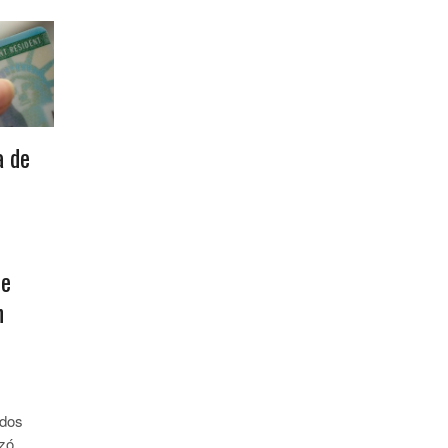
 de
de
n
ados
zó