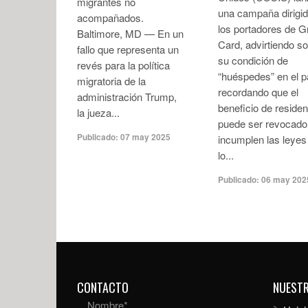
migrantes no
una campaña dirigid
acompañados.
los portadores de G
Baltimore, MD — En un
Card, advirtiendo s
fallo que representa un
su condición de
revés para la política
“huéspedes” en el p
migratoria de la
recordando que el
administración Trump,
beneficio de residen
la jueza...
puede ser revocado 
Publicado:
07 may 2025
incumplen las leyes
lo...
Publicado:
06 may 202
CONTACTO
NUEST
Nombre
*