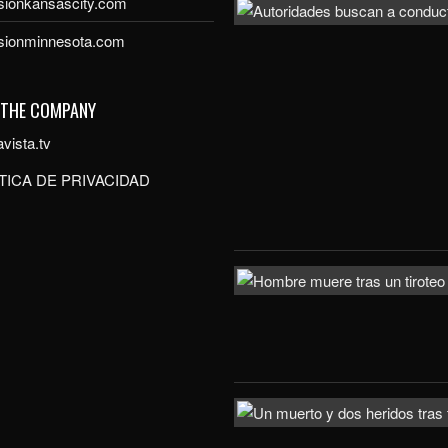
sionkansascity.com
isionminnesota.com
 THE COMPANY
vista.tv
TICA DE PRIVACIDAD