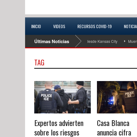
INICIO
VIDEOS
RECURSOS COVID-19
NOTICI
Últimas Noticias
uscan a conductora extraviada que viajaba desde Kansas City
Muere joven d
TAG
Expertos advierten
Casa Blanca
sobre los riesgos
anuncia cifra