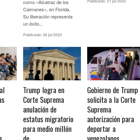
5
Publicado:
21 jul 2025
como «Alcatraz de los
Caimanes», en Florida.
Su liberación representa
un éxito...
Publicado:
28 jul 2025
al
Trump logra en
Gobierno de Trump
as
Corte Suprema
solicita a la Corte
anulación de
Suprema
estatus migratorio
autorización para
para medio millón
deportar a
s
de
venezolanos