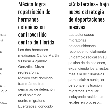
México logra
«Colaterales» bajo
repatriación de
nueva estrategia
hermanos
de deportaciones
detenidos en
masivas
controvertido
ensa
Las autoridades
ela
centro de Florida
migratorias
estadounidenses
Los dos hermanos
as
reconocen oficialmente
mexicanos Carlos Martín
un cambio radical en su
y Óscar Alejandro
n
política de detenciones,
González-Meza
en
expandiendo los arrestos
regresaron a
de
más allá de criminales
México este domingo
para incluir a cualquier
tras más de tres
vitt,
persona en situación
semanas de detención
s que
migratoria irregular,
en el polémico
incluyendo residentes
centro migratorio
us...
legales en proceso...
Everglades, conocido