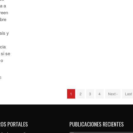
a a
reen
obre
aís y
cia
si se
 o
5
1
2
3
4
Next ›
Last
ROS PORTALES
PUBLICACIONES RECIENTES