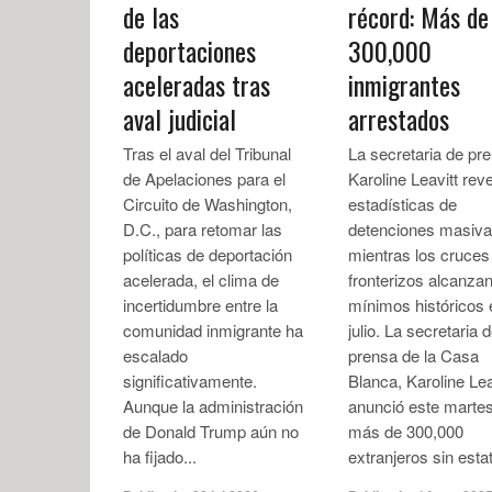
de las
récord: Más de
deportaciones
300,000
aceleradas tras
inmigrantes
aval judicial
arrestados
Tras el aval del Tribunal
La secretaria de pr
de Apelaciones para el
Karoline Leavitt rev
Circuito de Washington,
estadísticas de
D.C., para retomar las
detenciones masiv
políticas de deportación
mientras los cruces
acelerada, el clima de
fronterizos alcanza
incertidumbre entre la
mínimos históricos 
comunidad inmigrante ha
julio. La secretaria 
escalado
prensa de la Casa
significativamente.
Blanca, Karoline Lea
Aunque la administración
anunció este marte
de Donald Trump aún no
más de 300,000
ha fijado...
extranjeros sin estat