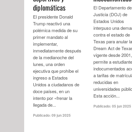
diplomáticas
El Departamento de
Justicia (DOJ) de
El presidente Donald
Estados Unidos
Trump reactivó una
interpuso una dem
polémica medida de su
contra el estado de
primer mandato al
Texas para anular l
implementar,
Dream Act de Texa
inmediatamente después
vigente desde 2001
de la medianoche del
permite a estudiant
lunes, una orden
indocumentados ac
ejecutiva que prohíbe el
a tarifas de matrícul
ingreso a Estados
reducidas en
Unidos a ciudadanos de
universidades públi
doce países, en un
Esta acción...
intento por «frenar la
llegada de...
Publicado:
05 jun 2025
Publicado:
09 jun 2025