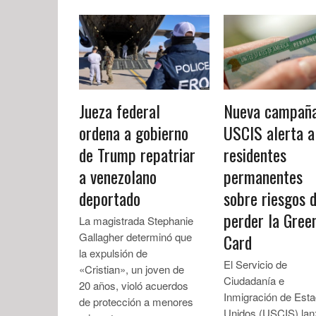
Jueza federal
Nueva campaña
ordena a gobierno
USCIS alerta a
de Trump repatriar
residentes
a venezolano
permanentes
deportado
sobre riesgos 
perder la Gree
La magistrada Stephanie
Gallagher determinó que
Card
la expulsión de
El Servicio de
«Cristian», un joven de
Ciudadanía e
20 años, violó acuerdos
Inmigración de Est
de protección a menores
Unidos (USCIS) lan