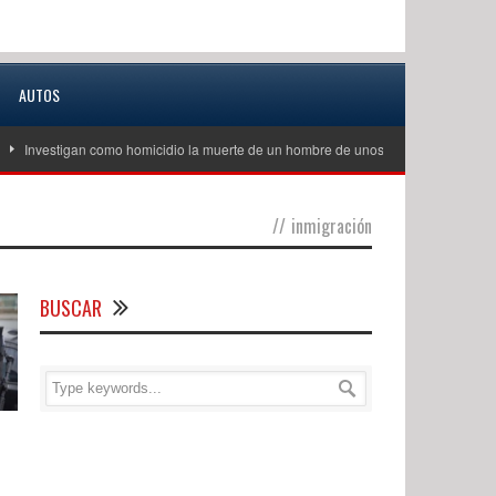
AUTOS
stigan como homicidio la muerte de un hombre de unos 60 años en Excelsior Spri
//
inmigración
BUSCAR