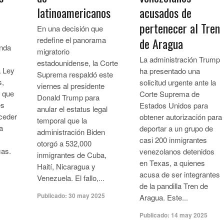
latinoamericanos
acusados de
pertenecer al Tren
En una decisión que
redefine el panorama
de Aragua
anda
migratorio
La administración Trump
estadounidense, la Corte
a Ley
ha presentado una
Suprema respaldó este
s,
solicitud urgente ante la
viernes al presidente
, que
Corte Suprema de
Donald Trump para
es
Estados Unidos para
anular el estatus legal
ceder
obtener autorización para
temporal que la
a
deportar a un grupo de
administración Biden
casi 200 inmigrantes
otorgó a 532,000
cas.
venezolanos detenidos
inmigrantes de Cuba,
en Texas, a quienes
Haití, Nicaragua y
acusa de ser integrantes
Venezuela. El fallo,...
de la pandilla Tren de
Publicado:
30 may 2025
Aragua. Este...
Publicado:
14 may 2025