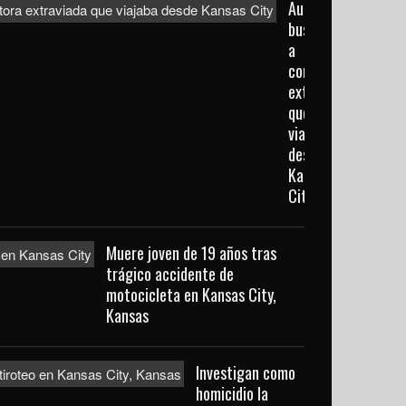
Autoridades
buscan
a
conductora
extraviada
que
viajaba
desde
Kansas
City
Muere joven de 19 años tras
trágico accidente de
motocicleta en Kansas City,
Kansas
Investigan como
homicidio la