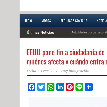
INICIO
VIDEOS
RECURSOS COVID-19
NOTICI
Últimas Noticias
Autoridades buscan a cond
EEUU pone fin a ciudadanía de 
quiénes afecta y cuándo entra 
Fecha:
23 ene 2025
Tag:
inmigración
Facebook
Twitter
WhatsApp
LinkedIn
Pinterest
Line
Com