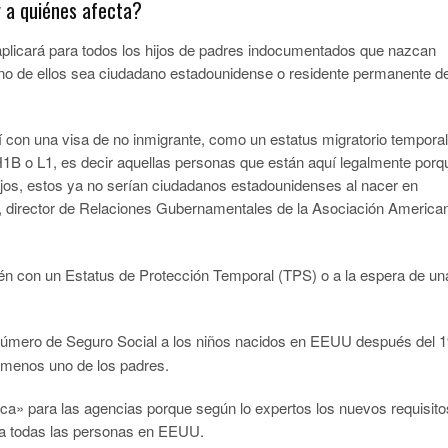
y a quiénes afecta?
 aplicará para todos los hijos de padres indocumentados que nazcan
no de ellos sea ciudadano estadounidense o residente permanente d
 con una visa de no inmigrante, como un estatus migratorio temporal
H1B o L1, es decir aquellas personas que están aquí legalmente porq
hijos, estos ya no serían ciudadanos estadounidenses al nacer en
 director de Relaciones Gubernamentales de la Asociación America
tén con un Estatus de Protección Temporal (TPS) o a la espera de un
 número de Seguro Social a los niños nacidos en EEUU después del 
l menos uno de los padres.
ica» para las agencias porque según lo expertos los nuevos requisito
n a todas las personas en EEUU.