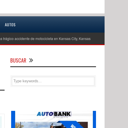
AUTOS
s trágico accidente de motocicleta en Kansas City, Kansas
Investigan como 
BUSCAR