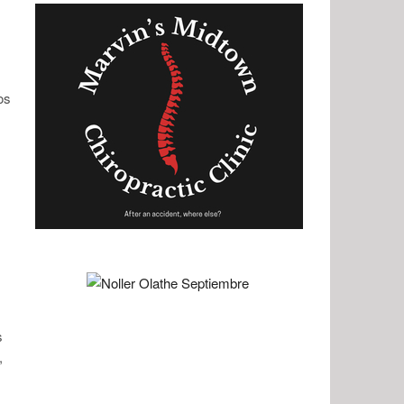
os
s
,