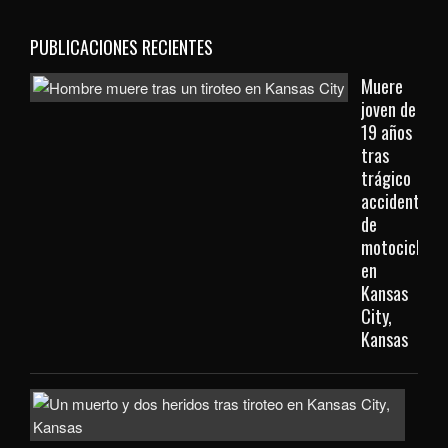
PUBLICACIONES RECIENTES
Muere
joven de
19 años
tras
trágico
accidente
de
motocicleta
en
Kansas
City,
Kansas
Inve
com