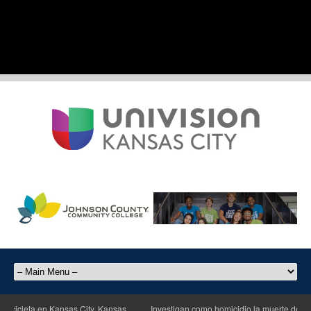
icleta en Kansas City, Kansas
Investigan como homicidio la muerte de un ho