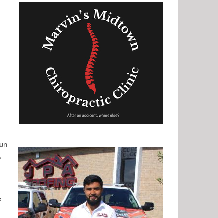
 un
,
s