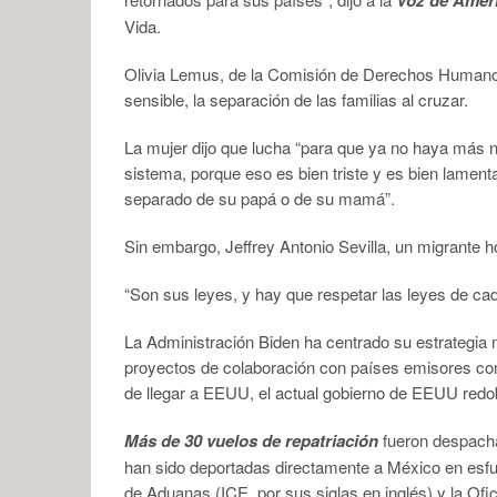
Vida.
Olivia Lemus, de la Comisión de Derechos Humanos
sensible, la separación de las familias al cruzar.
La mujer dijo que lucha “para que ya no haya más 
sistema, porque eso es bien triste y es bien lament
separado de su papá o de su mamá”.
Sin embargo, Jeffrey Antonio Sevilla, un migrante 
“Son sus leyes, y hay que respetar las leyes de cad
La Administración Biden ha centrado su estrategia m
proyectos de colaboración con países emisores c
de llegar a EEUU, el actual gobierno de EEUU redob
Más de 30 vuelos de repatriación
fueron despacha
han sido deportadas directamente a México en esfu
de Aduanas (ICE, por sus siglas en inglés) y la Of