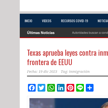
INICIO
VIDEOS
RECURSOS COVID-19
NOTICI
Últimas Noticias
Autoridades buscan a cond
Texas aprueba leyes contra inm
frontera de EEUU
Fecha:
19 dic 2023
Tag:
inmigración
Facebook
Twitter
WhatsApp
LinkedIn
Pinterest
Line
Com