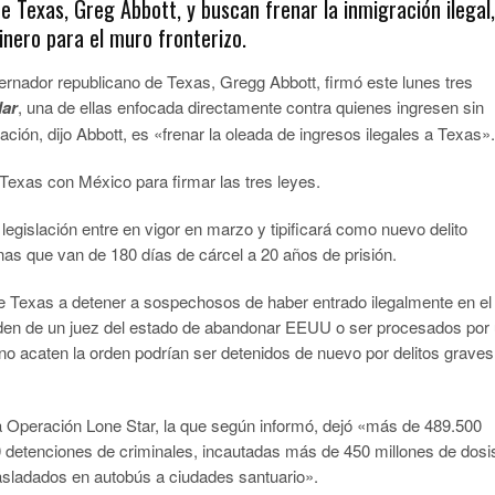
e Texas, Greg Abbott, y buscan frenar la inmigración ilegal,
nero para el muro fronterizo.
or republicano de Texas, Gregg Abbott, firmó este lunes tres
lar
, una de ellas enfocada directamente contra quienes ingresen sin
islación, dijo Abbott, es «frenar la oleada de ingresos ilegales a Texas».
 Texas con México para firmar las tres leyes.
egislación entre en vigor en marzo y tipificará como nuevo delito
enas que van de 180 días de cárcel a 20 años de prisión.
 de Texas a detener a sospechosos de haber entrado ilegalmente en el
orden de un juez del estado de abandonar EEUU o ser procesados por
 no acaten la orden podrían ser detenidos de nuevo por delitos graves
a Operación Lone Star, la que según informó, dejó «más de 489.500
0 detenciones de criminales, incautadas más de 450 millones de dosi
asladados en autobús a ciudades santuario».