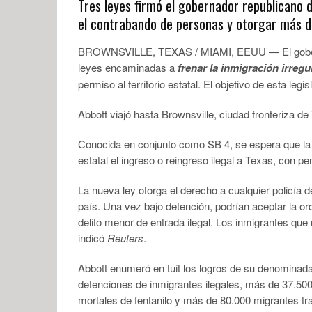
Tres leyes firmó el gobernador republicano d
el contrabando de personas y otorgar más di
BROWNSVILLE, TEXAS / MIAMI, EEUU — El gobernad
leyes encaminadas a
frenar la inmigración irregu
permiso al territorio estatal. El objetivo de esta leg
Abbott viajó hasta Brownsville, ciudad fronteriza de
Conocida en conjunto como SB 4, se espera que la l
estatal el ingreso o reingreso ilegal a Texas, con p
La nueva ley otorga el derecho a cualquier policía
país. Una vez bajo detención, podrían aceptar la 
delito menor de entrada ilegal. Los inmigrantes que
indicó
Reuters
.
Abbott enumeró en tuit los logros de su denominad
detenciones de inmigrantes ilegales, más de 37.50
mortales de fentanilo y más de 80.000 migrantes tr