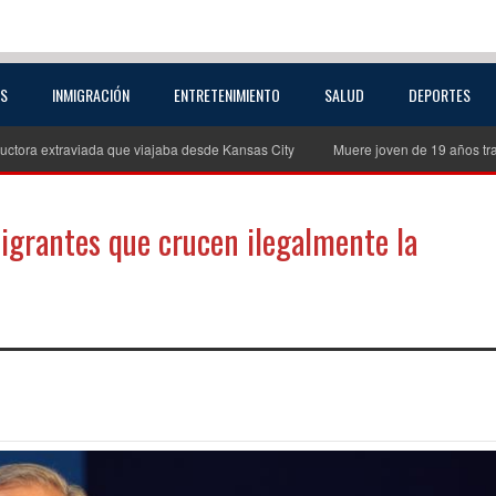
AS
INMIGRACIÓN
ENTRETENIMIENTO
SALUD
DEPORTES
uctora extraviada que viajaba desde Kansas City
Muere joven de 19 años tra
igrantes que crucen ilegalmente la
partir