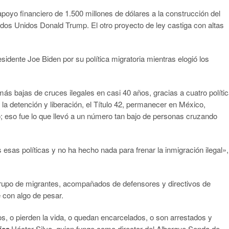
apoyo financiero de 1.500 millones de dólares a la construcción del
tados Unidos Donald Trump. El otro proyecto de ley castiga con altas
sidente Joe Biden por su política migratoria mientras elogió los
ás bajas de cruces ilegales en casi 40 años, gracias a cuatro políti
 la detención y liberación, el Título 42, permanecer en México,
; eso fue lo que llevó a un número tan bajo de personas cruzando
 esas políticas y no ha hecho nada para frenar la inmigración ilegal»,
grupo de migrantes, acompañados de defensores y directivos de
e con algo de pesar.
, o pierden la vida, o quedan encarcelados, o son arrestados y
ica
Héctor Silva, quien funge como director del Albergue Senda de