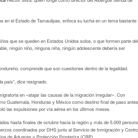
 en el Estado de Tamaulipas, enfoca su lucha en un tema bastante
niños que se queden en Estados Unidos solos, o que formen parte de
able, ningún niño, ninguna niña, ningún adolescente debería ser
hondureño, comprende que son cuestiones dentro de la legalidad.
a país”, dice resignado.
igratoria en «atajar las causas de la migración irregular». Con
omo Guatemala, Honduras y México como destino final de paso ante
ló las expulsiones por vía aérea en los últimos meses.
dos hasta finales de octubre hacia la región y más de 5.000 person
erzos coordinados por DHS junto al Servicio de Inmigración y Contro
icina de Aduanas y Protección Fronteriza (CBP).