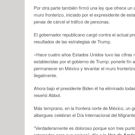
Por otra parte también firmó una ley que ofrece un 
muro fronterizo, iniciado por el expresidente de es
penas de cárcel el tráfico de personas.
El gobernador republicano cargó contra el actual pre
resultados de las estrategias de Trump.
«Hace cuatro años Estados Unidos tuvo las cifras m
establecidas por el gobierno de Trump: ponerle fin a
permanecer en México y levantar el muro fronterizo
ilegalmente.
Ahora bajo el presidente Biden él ha eliminado todas
reseñó Abbot.
Más temprano, en la frontera norte de México, un 
albergues celebran el Día Internacional del Migrant
“Verdaderamente es doloroso porque son tres puntos
retornados para sus países”, dijo a la
Voz de Amér