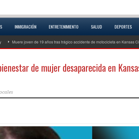
AS
INMIGRACIÓN
ENTRETENIMIENTO
SALUD
DEPORTES
Muere joven de 19 años tras trágico accidente de motocicleta en Kansas City, Kan
bienestar de mujer desaparecida en Kansa
ocales
partir