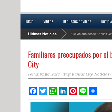
INICIO
VIDEOS
RECURSOS COVID-19
NOTICI
Últimas Noticias
utoridades buscan a conductora extraviada que viajaba desde Kansas City
Familiares preocupados por el 
City
Fecha:
01 jun 2026
Tag:
Kansas City
,
Noticias l
Facebook
Twitter
WhatsApp
LinkedIn
Pinterest
Line
Com