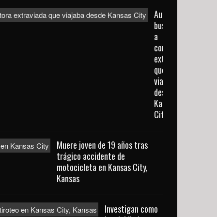
Autoridades
buscan
a
conductora
extraviada
que
viajaba
desde
Kansas
City
Muere joven de 19 años tras
trágico accidente de
motocicleta en Kansas City,
Kansas
Investigan como