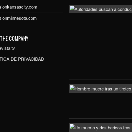
sionkansascity.com
isionminnesota.com
 THE COMPANY
vista.tv
TICA DE PRIVACIDAD