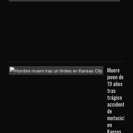
a
con
extr
que
viaj
des
Kan
City
Muere
joven de
19 años
tras
trágico
accidente
de
motocicleta
en
Kansas