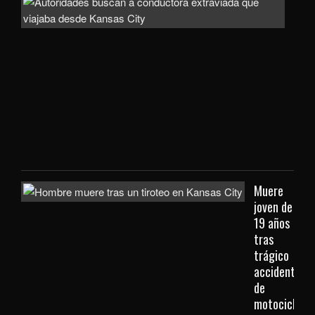
Auto
bus
a
con
extr
que
viaj
des
Kan
City
Muere
joven de
19 años
tras
trágico
accidente
de
motocicleta