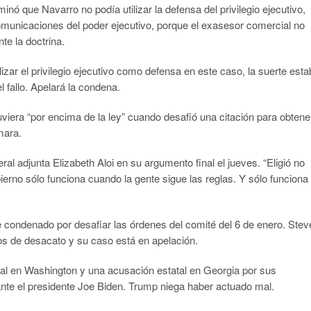
inó que Navarro no podía utilizar la defensa del privilegio ejecutivo,
comunicaciones del poder ejecutivo, porque el exasesor comercial no
e la doctrina.
lizar el privilegio ejecutivo como defensa en este caso, la suerte est
l fallo. Apelará la condena.
viera “por encima de la ley” cuando desafió una citación para obtene
mara.
eral adjunta Elizabeth Aloi en su argumento final el jueves. “Eligió no
erno sólo funciona cuando la gente sigue las reglas. Y sólo funciona 
 condenado por desafiar las órdenes del comité del 6 de enero. Stev
s de desacato y su caso está en apelación.
ral en Washington y una acusación estatal en Georgia por sus
 ante el presidente Joe Biden. Trump niega haber actuado mal.