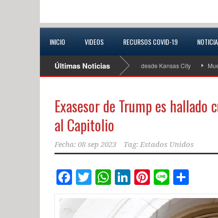
INICIO
VIDEOS
RECURSOS COVID-19
NOTICI
Últimas Noticias
buscan a conductora extraviada que viajaba desde Kansas City
Muere joven d
Exasesor de Trump es hallado c
al Capitolio
Fecha:
08 sep 2023
Tag:
Estados Unidos
Facebook
Twitter
WhatsApp
LinkedIn
Pinterest
Line
Com