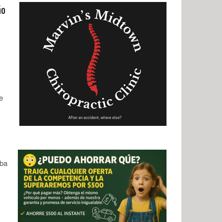
ño
e
eba