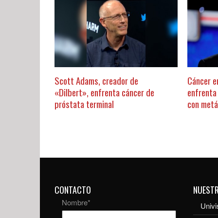
Scott Adams, creador de
Cáncer e
«Dilbert», enfrenta cáncer de
enfrenta
próstata terminal
con metá
CONTACTO
NUEST
Nombre
*
Univi