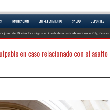
AS
INMIGRACIÓN
ENTRETENIMIENTO
SALUD
DEPORTES
e 19 años tras trágico accidente de motocicleta en Kansas City, Kansas
Inv
ulpable en caso relacionado con el asalto
partir