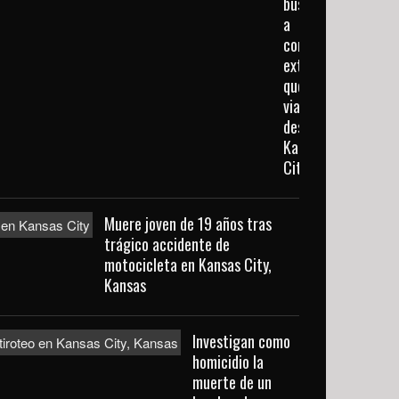
buscan
a
conductora
extraviada
que
viajaba
desde
Kansas
City
Muere joven de 19 años tras
trágico accidente de
motocicleta en Kansas City,
Kansas
Investigan como
homicidio la
muerte de un