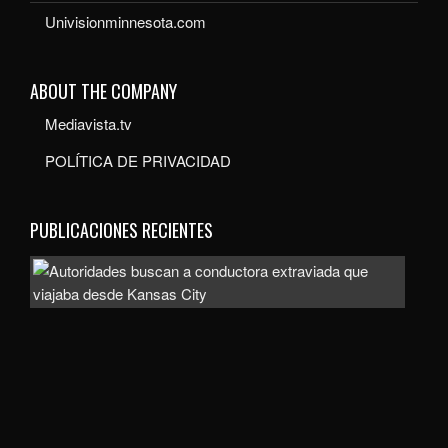
Univisionminnesota.com
ABOUT THE COMPANY
Mediavista.tv
POLÍTICA DE PRIVACIDAD
PUBLICACIONES RECIENTES
Auto
bus
a
con
extr
que
viaj
des