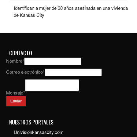
Identifican a mujer de 38 años asesinada en una vivienda
de Kansas City
CONTACTO
Nombre
*
Correo electrónico
*
Mensaje
*
Enviar
NUESTROS PORTALES
Univisionkansascity.com