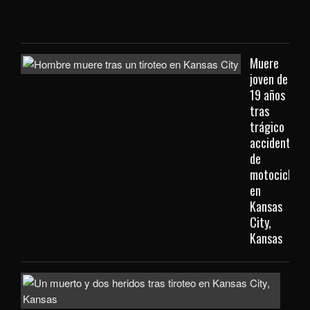
Kan
City
Muere
joven de
19 años
tras
trágico
accidente
de
motocicleta
en
Kansas
City,
Kansas
Inve
com