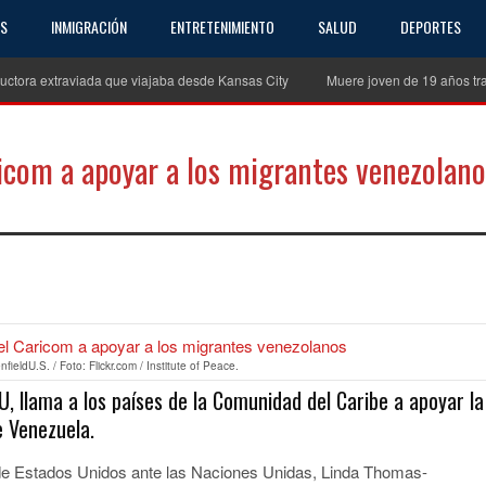
AS
INMIGRACIÓN
ENTRETENIMIENTO
SALUD
DEPORTES
uctora extraviada que viajaba desde Kansas City
Muere joven de 19 años tra
ricom a apoyar a los migrantes venezolano
partir
eldU.S. / Foto: Flickr.com / Institute of Peace.
, llama a los países de la Comunidad del Caribe a apoyar la
e Venezuela.
 de Estados Unidos ante las Naciones Unidas, Linda Thomas-