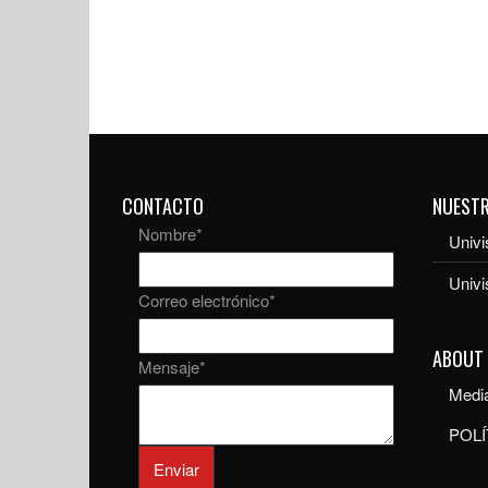
CONTACTO
NUEST
Nombre
*
Univi
Univ
Correo electrónico
*
ABOUT
Mensaje
*
Media
POLÍ
Enviar