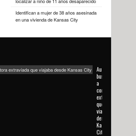
localizar a niño de 11 años desaparecido
Identifican a mujer de 38 años asesinada
en una vivienda de Kansas City
Autoridades
buscan
a
conductora
extraviada
que
viajaba
desde
Kansas
City