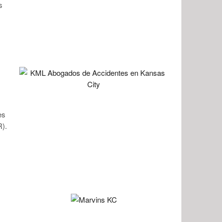
s
es
R).