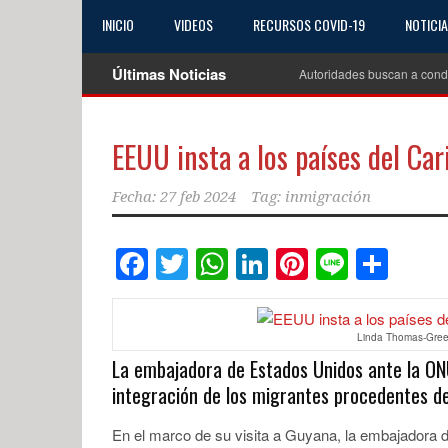
INICIO
VIDEOS
RECURSOS COVID-19
NOTICI
Últimas Noticias
Autoridades buscan a cond
EEUU insta a los países del Ca
Fecha:
27 feb 2024
Tag:
inmigración
Facebook
Twitter
WhatsApp
LinkedIn
Pinterest
Line
Com
Linda Thomas-Greenfi
La embajadora de Estados Unidos ante la ONU
integración de los migrantes procedentes d
En el marco de su visita a Guyana, la embajadora