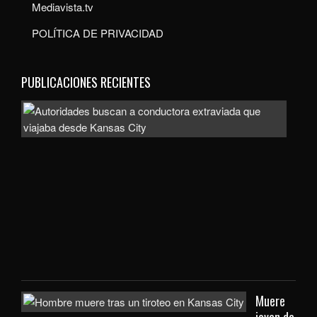
Mediavista.tv
POLÍTICA DE PRIVACIDAD
PUBLICACIONES RECIENTES
Auto
bus
a
con
extr
que
viaj
des
Kan
City
Muere