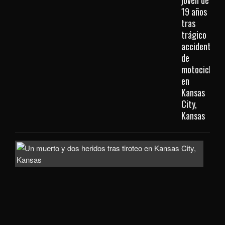
joven de
19 años
tras
trágico
accidente
de
motocicleta
en
Kansas
City,
Kansas
Inve
com
homi
la
mue
de
un