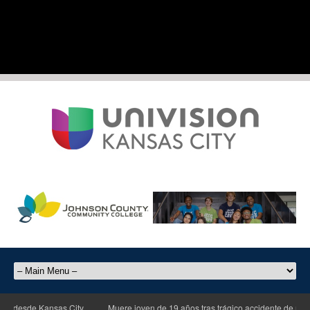
e Kansas City
Muere joven de 19 años tras trágico accidente de motocicleta