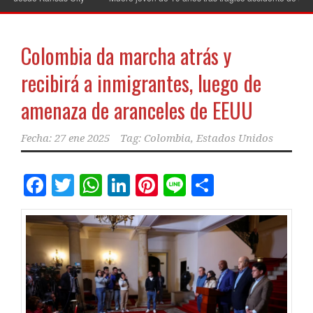
Colombia da marcha atrás y
recibirá a inmigrantes, luego de
amenaza de aranceles de EEUU
Fecha:
27 ene 2025
Tag:
Colombia
,
Estados Unidos
Facebook
Twitter
WhatsApp
LinkedIn
Pinterest
Line
Comparti