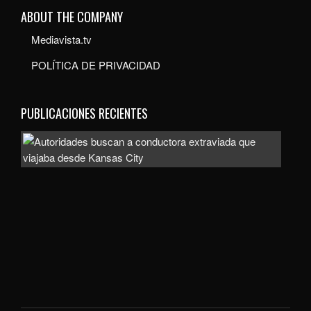
ABOUT THE COMPANY
Mediavista.tv
POLÍTICA DE PRIVACIDAD
PUBLICACIONES RECIENTES
Auto
bus
a
con
extr
que
viaj
des
Kan
City