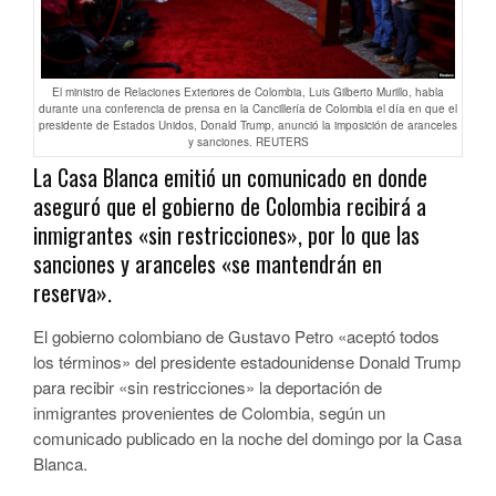
El ministro de Relaciones Exteriores de Colombia, Luis Gilberto Murillo, habla
durante una conferencia de prensa en la Cancillería de Colombia el día en que el
presidente de Estados Unidos, Donald Trump, anunció la imposición de aranceles
y sanciones. REUTERS
La Casa Blanca emitió un comunicado en donde
aseguró que el gobierno de Colombia recibirá a
inmigrantes «sin restricciones», por lo que las
sanciones y aranceles «se mantendrán en
reserva».
El gobierno colombiano de Gustavo Petro «aceptó todos
los términos» del presidente estadounidense Donald Trump
para recibir «sin restricciones» la deportación de
inmigrantes provenientes de Colombia, según un
comunicado publicado en la noche del domingo por la Casa
Blanca.