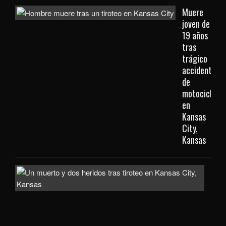
Muere
joven de
19 años
tras
trágico
accidente
de
motocicleta
en
Kansas
City,
Kansas
Inve
com
homi
la
mue