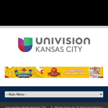
que viajaba desde Kansas City
Muere joven de 19 años tras trágico accident