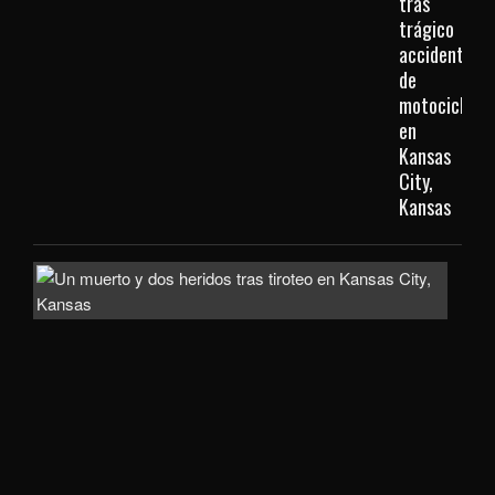
tras
trágico
accidente
de
motocicleta
en
Kansas
City,
Kansas
Inve
com
homi
la
mue
de
un
hom
de