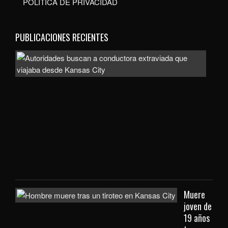
POLÍTICA DE PRIVACIDAD
PUBLICACIONES RECIENTES
Auto
bus
a
con
extr
que
viaj
des
Kan
City
Muere
joven de
19 años