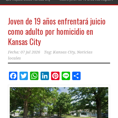
Joven de 19 años enfrentará juicio
como adulto por homicidio en
Kansas City
Fecha:
07 jul 2026
Tag:
Kansas City
,
Noticias
locales
Facebook
Twitter
WhatsApp
LinkedIn
Pinterest
Line
Comparti