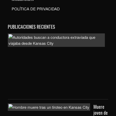
POLÍTICA DE PRIVACIDAD
PUBLICACIONES RECIENTES
Auto
bus
a
con
extr
que
viaj
des
Kan
City
Muere
joven de