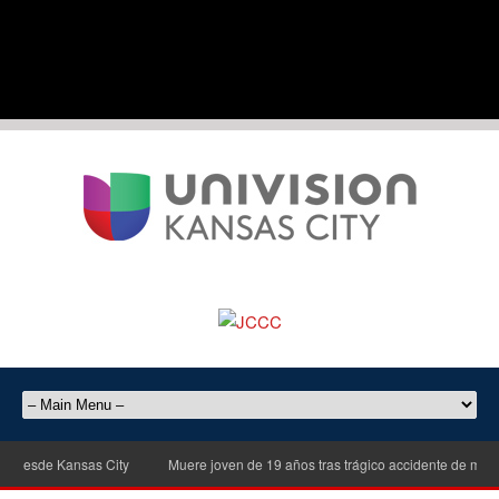
esde Kansas City
Muere joven de 19 años tras trágico accidente de motocicle