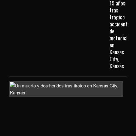
19 años
tras
trágico
accidente
de
motocicleta
en
Kansas
City,
Kansas
Inve
com
homi
la
mue
de
un
hom