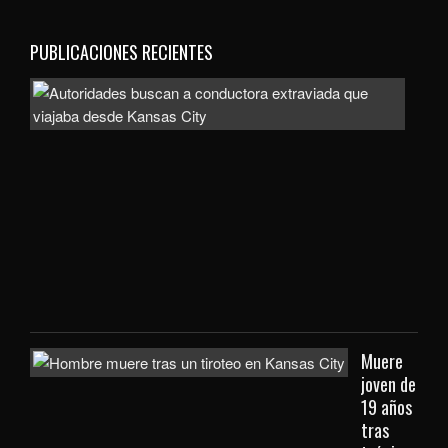
PUBLICACIONES RECIENTES
Auto
bus
a
con
extr
que
viaj
des
Kan
City
Muere
joven de
19 años
tras