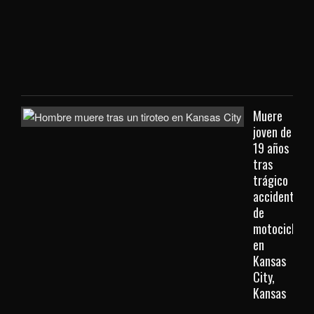
que
viaj
des
Kan
City
Muere
joven de
19 años
tras
trágico
accidente
de
motocicleta
en
Kansas
City,
Kansas