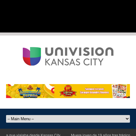
da que viajaba desde Kansas City
Muere joven de 19 años tras trágico accid