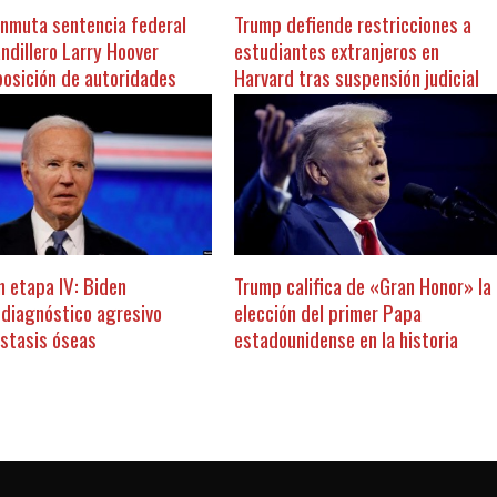
nmuta sentencia federal
Trump defiende restricciones a
andillero Larry Hoover
estudiantes extranjeros en
posición de autoridades
Harvard tras suspensión judicial
n etapa IV: Biden
Trump califica de «Gran Honor» la
 diagnóstico agresivo
elección del primer Papa
stasis óseas
estadounidense en la historia