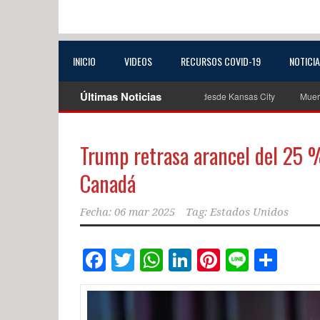
INICIO
VIDEOS
RECURSOS COVID-19
NOTICI
Últimas Noticias
scan a conductora extraviada que viajaba desde Kansas City
Muere joven de
Trump retrasa arancel del 25 
Canadá
Fecha:
06 mar 2025
Tag:
Estados Unidos
Facebook
Twitter
WhatsApp
LinkedIn
Pinterest
Line
Com