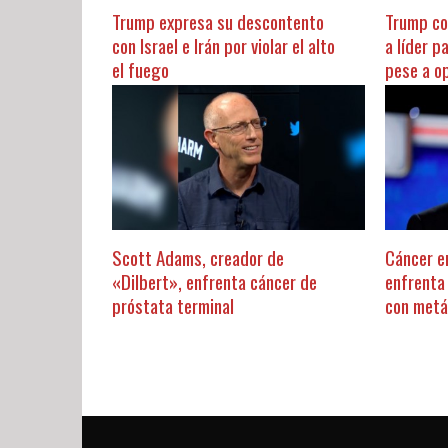
Trump expresa su descontento
Trump co
con Israel e Irán por violar el alto
a líder p
el fuego
pese a o
Scott Adams, creador de
Cáncer e
«Dilbert», enfrenta cáncer de
enfrenta
próstata terminal
con metá