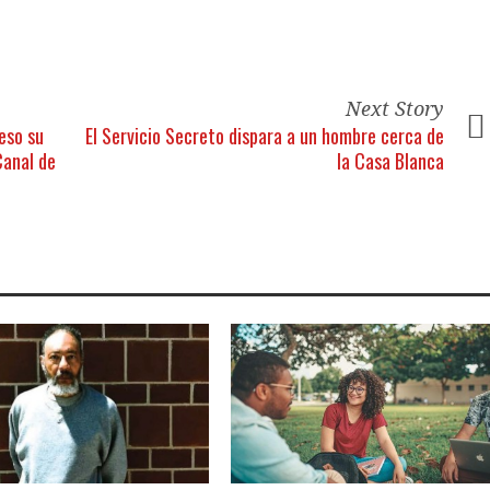
Next Story
eso su
El Servicio Secreto dispara a un hombre cerca de
Canal de
la Casa Blanca