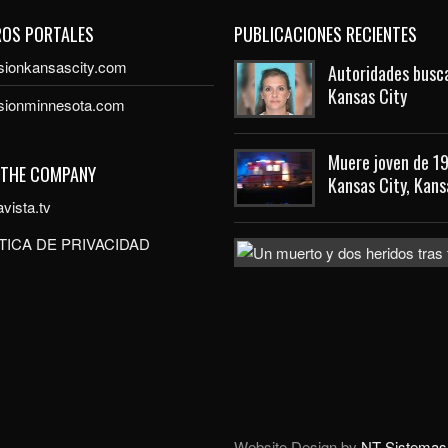
ROS PORTALES
PUBLICACIONES RECIENTES
sionkansascity.com
Autoridades busca
Kansas City
isionminnesota.com
Muere joven de 19
 THE COMPANY
Kansas City, Kans
vista.tv
TICA DE PRIVACIDAD
Website Design by
NT Sistemas