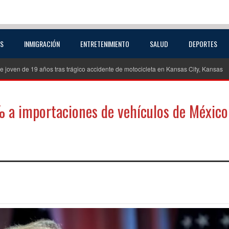
AS
INMIGRACIÓN
ENTRETENIMIENTO
SALUD
DEPORTES
 19 años tras trágico accidente de motocicleta en Kansas City, Kansas
Inves
% a importaciones de vehículos de México
partir