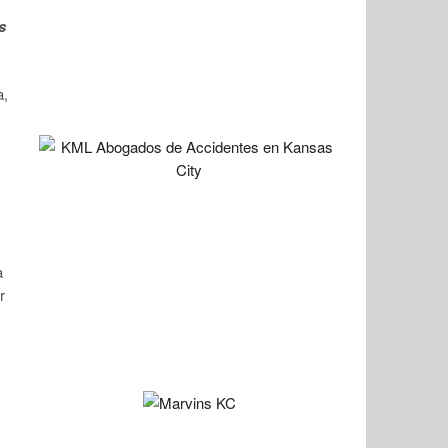
s
a,
s
a
r