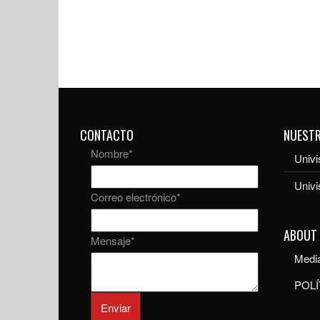
CONTACTO
NUEST
Nombre
*
Univi
Univ
Correo electrónico
*
ABOUT
Mensaje
*
Media
POLÍ
Enviar