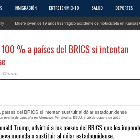
AS
INMIGRACIÓN
ENTRETENIMIENTO
SALUD
DEPORTES
Muere joven de 19 años tras trágico accidente de motocicleta en Kansas City, 
100 % a países del BRICS si intentan
se
s Unidos
partir
un evento de campaña en Allentown, Pensilvania, EEUU, el 29 de octubre de 2020.
Donald Trump, advirtió a los países del BRICS que les impond
ueva moneda o sustituir al dólar estadounidense.