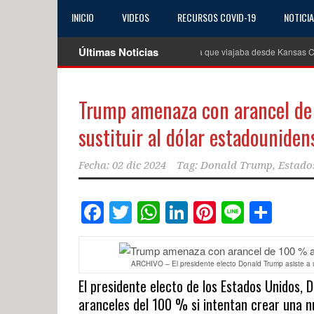
INICIO
VIDEOS
RECURSOS COVID-19
NOTICI
Últimas Noticias
Autoridades buscan a conductora extraviada que viajaba desde Kansas City
Trump amenaza con arancel de 
sustituir al dólar estadouniden
Fecha:
02 dic 2024
Tag:
Donald Trump
,
Estado
Facebook
Twitter
WhatsApp
LinkedIn
Pinterest
Line
Com
ARCHIVO – El presidente electo Donald Trump asiste a 
El presidente electo de los Estados Unidos, 
aranceles del 100 % si intentan crear una n