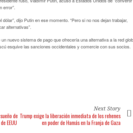
esidente ruso, Vladímir Putin, acusó a Estados Unidos de “convertir
 error”.
ólar”, dijo Putin en ese momento. “Pero si no nos dejan trabajar,
 alternativas”.
un nuevo sistema de pago que ofrecería una alternativa a la red glob
scú esquive las sanciones occidentales y comercie con sus socios.
Next Story
 sueño de
Trump exige la liberación inmediata de los rehenes
o de EEUU
en poder de Hamás en la Franja de Gaza