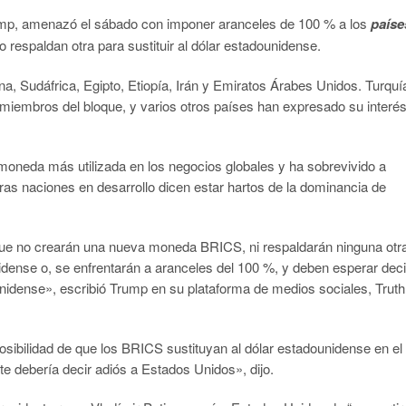
p, amenazó el sábado con imponer aranceles de 100 % a los
paíse
respaldan otra para sustituir al dólar estadounidense.
na, Sudáfrica, Egipto, Etiopía, Irán y Emiratos Árabes Unidos. Turquí
 miembros del bloque, y varios otros países han expresado su interé
moneda más utilizada en los negocios globales y ha sobrevivido a
tras naciones en desarrollo dicen estar hartos de la dominancia de
e no crearán una nueva moneda BRICS, ni respaldarán ninguna otr
ense o, se enfrentarán a aranceles del 100 %, y deben esperar deci
nidense», escribió Trump en su plataforma de medios sociales, Truth
osibilidad de que los BRICS sustituyan al dólar estadounidense en el
nte debería decir adiós a Estados Unidos», dijo.