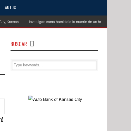
AUTOS
Kansas
Investigan como homicidio la muerte de un hombre de unos 60 años e
BUSCAR
rá