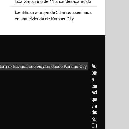
localizar a niño de 11 años desaparecido
Identifican a mujer de 38 años asesinada
en una vivienda de Kansas City
Autoridades
buscan
a
conductora
extraviada
que
viajaba
desde
Kansas
City