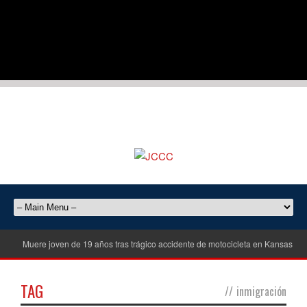
Muere joven de 19 años tras trágico accidente de motocicleta en Kansas Cit
TAG
//
inmigración