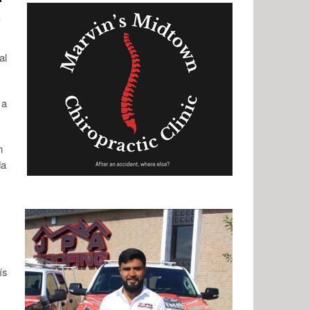
.
al
 a
n
da
ís