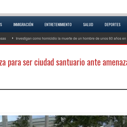
AS
INMIGRACIÓN
ENTRETENIMIENTO
SALUD
DEPORTES
Investigan como homicidio la muerte de un hombre de unos 60 años en Excelsior
a para ser ciudad santuario ante amenaz
partir