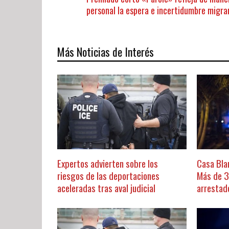
personal la espera e incertidumbre migra
Más Noticias de Interés
Expertos advierten sobre los
Casa Bla
riesgos de las deportaciones
Más de 
aceleradas tras aval judicial
arrestad