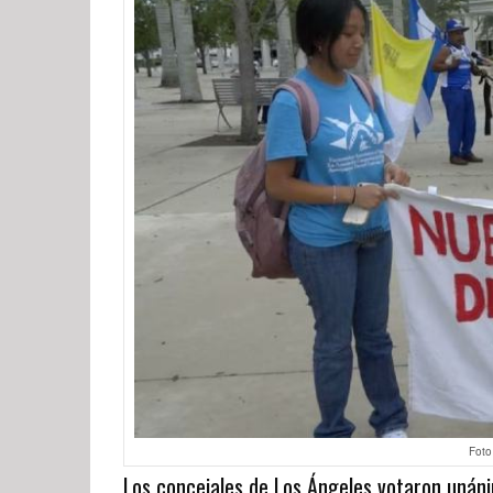
Foto
Los concejales de Los Ángeles votaron unán