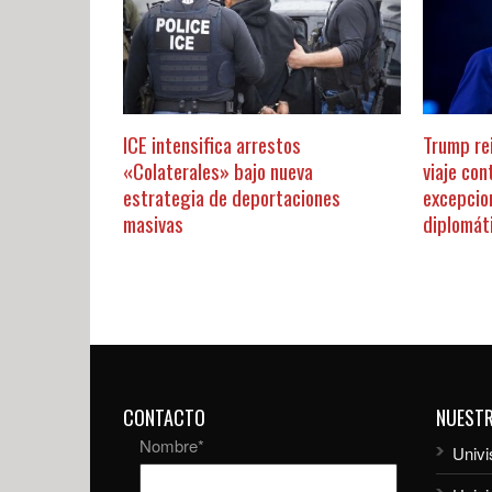
ICE intensifica arrestos
Trump re
«Colaterales» bajo nueva
viaje con
estrategia de deportaciones
excepcio
masivas
diplomát
CONTACTO
NUEST
Nombre
*
Univi