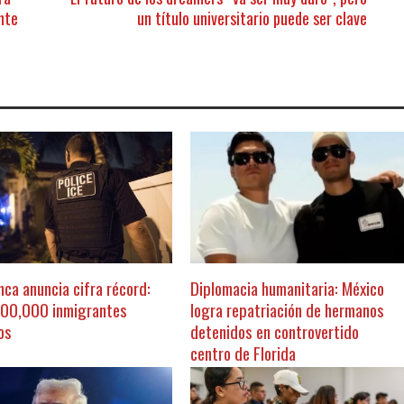
nte
un título universitario puede ser clave
nca anuncia cifra récord:
Diplomacia humanitaria: México
300,000 inmigrantes
logra repatriación de hermanos
os
detenidos en controvertido
centro de Florida