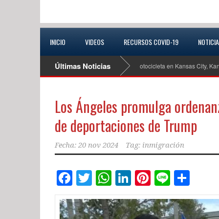
INICIO
VIDEOS
RECURSOS COVID-19
NOTICI
Últimas Noticias
ven de 19 años tras trágico accidente de motocicleta en Kansas City, Kansas
Los Ángeles promulga ordenanz
de deportaciones de Trump
Fecha:
20 nov 2024
Tag:
inmigración
Facebook
Twitter
WhatsApp
LinkedIn
Pinterest
Line
Com