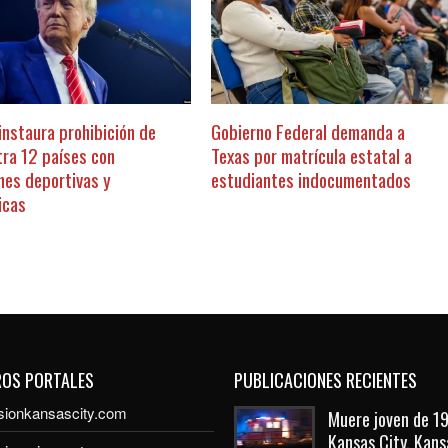
instaura prohibición de
Gobierno Federal demanda a
tra 12 países con
Texas por matrícula estatal a
nes deportivas y
estudiantes indocumentados
icas
ROS PORTALES
PUBLICACIONES RECIENTES
sionkansascity.com
Muere joven de 19
Kansas City, Kans