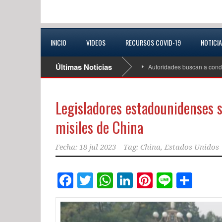
INICIO
VIDEOS
RECURSOS COVID-19
NOTICI
Últimas Noticias
Autoridades buscan a cond
Legisladores estadounidenses 
misiles de China
Fecha:
18 jul 2023
Tag:
China
,
Estados Unidos
Facebook
Twitter
WhatsApp
LinkedIn
Pinterest
Line
Com