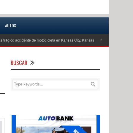
AUTOS
s trágico accidente de motocicleta en Kansas City, Kansas
Investigan como 
BUSCAR