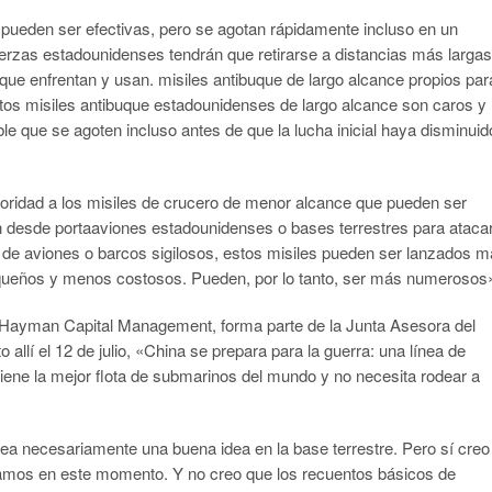
pueden ser efectivas, pero se agotan rápidamente incluso en un
fuerzas estadounidenses tendrán que retirarse a distancias más largas
 que enfrentan y usan. misiles antibuque de largo alcance propios par
tos misiles antibuque estadounidenses de largo alcance son caros y
able que se agoten incluso antes de que la lucha inicial haya disminuid
ioridad a los misiles de crucero de menor alcance que pueden ser
 desde portaaviones estadounidenses o bases terrestres para ataca
so de aviones o barcos sigilosos, estos misiles pueden ser lanzados 
s pequeños y menos costosos. Pueden, por lo tanto, ser más numerosos
de Hayman Capital Management, forma parte de la Junta Asesora del
allí el 12 de julio, «China se prepara para la guerra: una línea de
ene la mejor flota de submarinos del mundo y no necesita rodear a
ea necesariamente una buena idea en la base terrestre. Pero sí creo
tamos en este momento. Y no creo que los recuentos básicos de