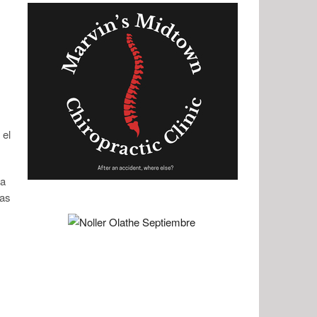
 el
ta
las