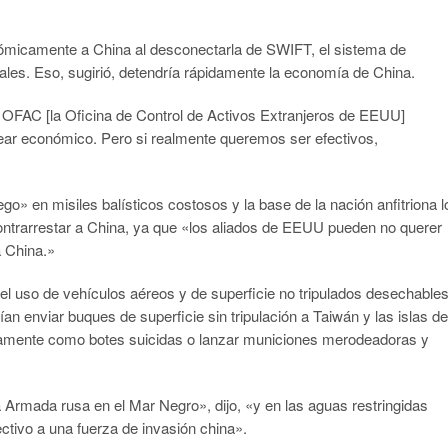
ómicamente a China al desconectarla de SWIFT, el sistema de
nales. Eso, sugirió, detendría rápidamente la economía de China.
 OFAC [la Oficina de Control de Activos Extranjeros de EEUU]
lear económico. Pero si realmente queremos ser efectivos,
go» en misiles balísticos costosos y la base de la nación anfitriona l
ontrarrestar a China, ya que «los aliados de EEUU pueden no querer
a China.»
 el uso de vehículos aéreos y de superficie no tripulados desechables
an enviar buques de superficie sin tripulación a Taiwán y las islas de
damente como botes suicidas o lanzar municiones merodeadoras y
 Armada rusa en el Mar Negro», dijo, «y en las aguas restringidas
ctivo a una fuerza de invasión china».