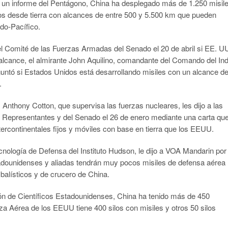
n un informe del Pentágono, China ha desplegado más de 1.250 misil
dos desde tierra con alcances de entre 500 y 5.500 km que pueden
ndo-Pacífico.
l Comité de las Fuerzas Armadas del Senado el 20 de abril si EE. U
 alcance, el almirante John Aquilino, comandante del Comando del In
guntó si Estados Unidos está desarrollando misiles con un alcance d
.
thony Cotton, que supervisa las fuerzas nucleares, les dijo a las
Representantes y del Senado el 26 de enero mediante una carta qu
tercontinentales fijos y móviles con base en tierra que los EEUU.
cnología de Defensa del Instituto Hudson, le dijo a VOA Mandarin por
estadounidenses y aliadas tendrán muy pocos misiles de defensa aérea
 balísticos y de crucero de China.
ión de Científicos Estadounidenses, China ha tenido más de 450
za Aérea de los EEUU tiene 400 silos con misiles y otros 50 silos