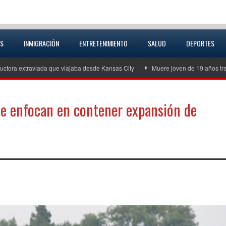
AS
INMIGRACIÓN
ENTRETENIMIENTO
SALUD
DEPORTES
uctora extraviada que viajaba desde Kansas City
Muere joven de 19 años tra
se enfocan en contener expansión de
partir