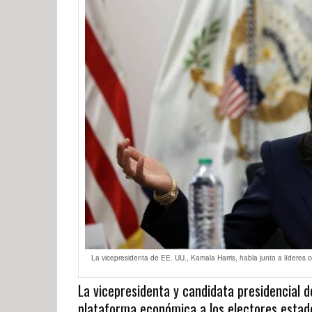
La vicepresidenta de EE. UU., Kamala Harris, habla junto a líderes co
La vicepresidenta y candidata presidencial
plataforma económica a los electores estadou