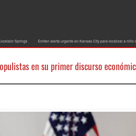
Springs
Emiten alerta urgente en Kansas City para localizar a niño de 11 añ
populistas en su primer discurso económi
partir