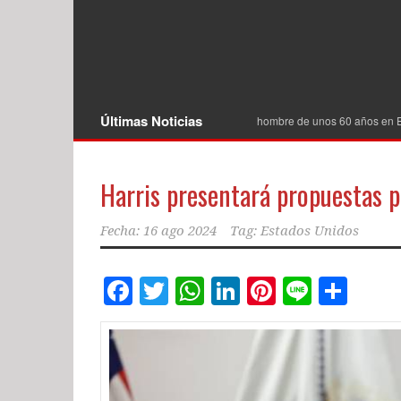
Últimas Noticias
Investigan como homicidio la muerte de un hombre de unos 60 años en Excelsior 
Harris presentará propuestas 
Fecha:
16 ago 2024
Tag:
Estados Unidos
Facebook
Twitter
WhatsApp
LinkedIn
Pinterest
Line
Com