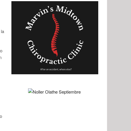
 la
to
n
to