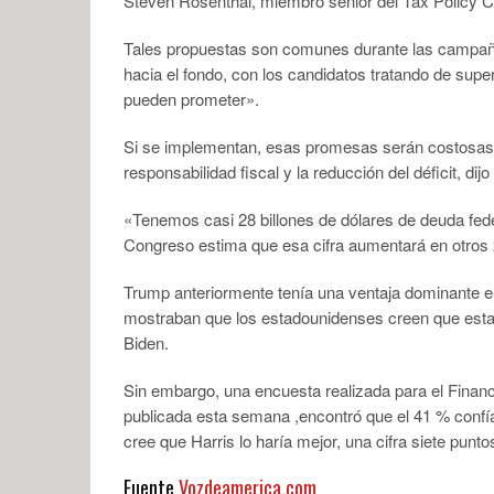
Steven Rosenthal, miembro senior del Tax Policy C
Tales propuestas son comunes durante las campaña
hacia el fondo, con los candidatos tratando de sup
pueden prometer».
Si se implementan, esas promesas serán costosas 
responsabilidad fiscal y la reducción del déficit, dijo
«Tenemos casi 28 billones de dólares de deuda fede
Congreso estima que esa cifra aumentará en otros 
Trump anteriormente tenía una ventaja dominante e
mostraban que los estadounidenses creen que est
Biden.
Sin embargo, una encuesta realizada para el Financ
publicada esta semana ,encontró que el 41 % conf
cree que Harris lo haría mejor, una cifra siete punto
Fuente
Vozdeamerica.com