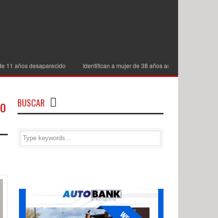
os desaparecido
Identifican a mujer de 38 años asesinada en una vivienda de
co
BUSCAR