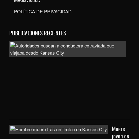
POLÍTICA DE PRIVACIDAD
PUBLICACIONES RECIENTES
Auto
bus
a
con
extr
que
viaj
des
Kan
City
Muere
joven de