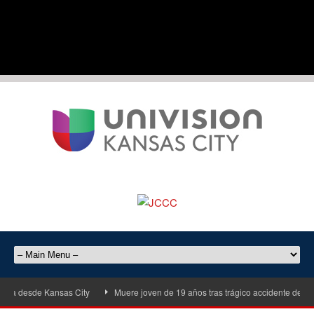
desde Kansas City
Muere joven de 19 años tras trágico accidente de motocic