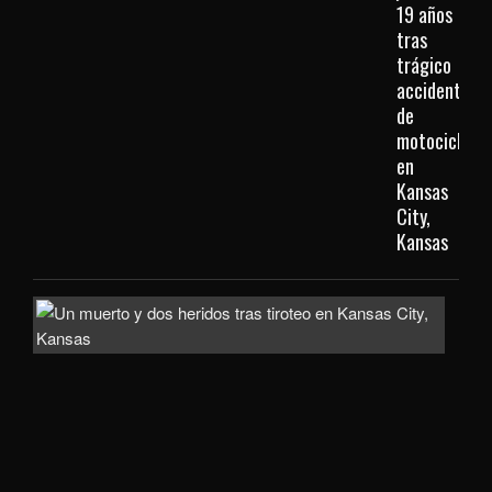
19 años
tras
trágico
accidente
de
motocicleta
en
Kansas
City,
Kansas
Inve
com
homi
la
mue
de
un
hom