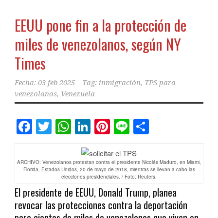
EEUU pone fin a la protección de
miles de venezolanos, según NY
Times
Fecha:
03 feb 2025
Tag:
inmigración
,
TPS para
venezolanos
,
Venezuela
Facebook
Twitter
WhatsApp
LinkedIn
Pinterest
Line
Comparti
ARCHIVO: Venezolanos protestan contra el presidente Nicolás Maduro, en Miami,
Florida, Estados Unidos, 20 de mayo de 2018, mientras se llevan a cabo las
elecciones presidenciales. / Foto: Reuters.
El presidente de EEUU, Donald Trump, planea
revocar las protecciones contra la deportación
para cientos de miles de venezolanos que viven en