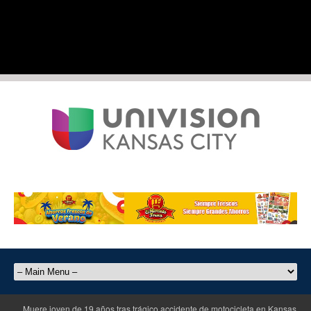
Muere joven de 19 años tras trágico accidente de motocicleta en Kansas Cit