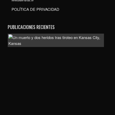
POLÍTICA DE PRIVACIDAD
PUBLICACIONES RECIENTES
Inve
com
homi
la
mue
de
un
hom
de
uno
60
año
en
Exce