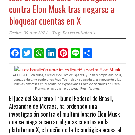
contra Elon Musk tras negarse a
bloquear cuentas en X
Fecha:
09 abr 2024
Tag:
Entretenimiento
Facebook
Twitter
WhatsApp
LinkedIn
Pinterest
Line
Comparti
ARCHIVO: Elon Musk, director ejecutivo de SpaceX y Tesla y propietario de X,
captado durante conferencia Viva Technology dedicada a la innovación y las
nuevas empresas en el centro de exposiciones Porte de Versailles en París,
Francia, el 16 de junio de 2023./Foto: Reuters.
El juez del Supremo Tribunal Federal de Brasil,
Alexandre de Moraes, ha ordenado una
investigación contra el multimillonario Elon Musk
que se niega a cerrar algunas cuentas en la
plataforma X, el dueño de la tecnológica acusa al