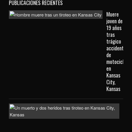
PUBLICACIONES RECIENTES
Muere
joven de
19 años
tras
trágico
accidente
de
motocicleta
en
Kansas
City,
Kansas
Inve
com
homi
la