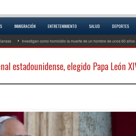
AS
INMIGRACIÓN
ENTRETENIMIENTO
SALUD
DEPORTES
Investigan como homicidio la muerte de un hombre de unos 60 años en Excel
nal estadounidense, elegido Papa León XI
partir