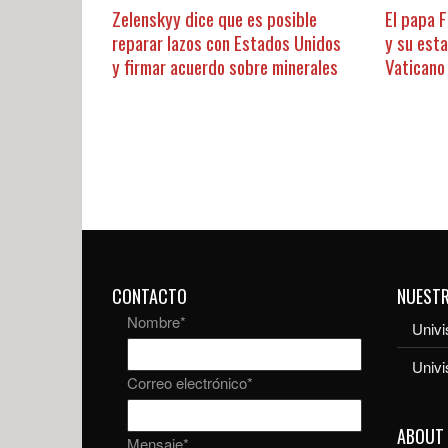
Zelenskyy dice que es posible
El papa 
reparar lazos con Estados Unidos
y su est
y firmar acuerdo sobre minerales
Vaticano
CONTACTO
NUEST
Nombre
*
Univi
Univ
Correo electrónico
*
ABOUT
Mensaje
*