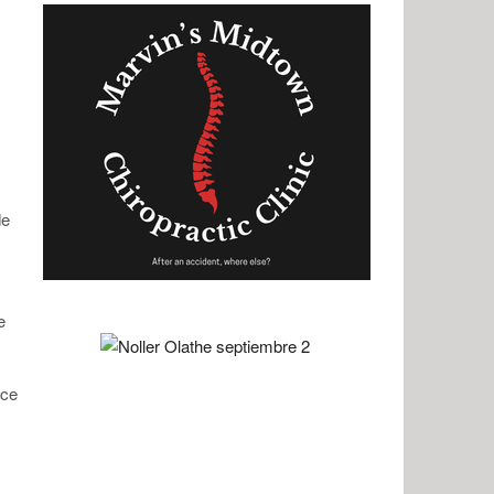
de
e
ice