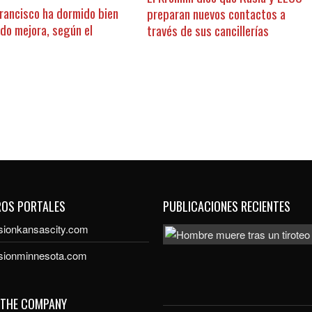
Francisco ha dormido bien
preparan nuevos contactos a
ado mejora, según el
través de sus cancillerías
ROS PORTALES
PUBLICACIONES RECIENTES
sionkansascity.com
isionminnesota.com
 THE COMPANY