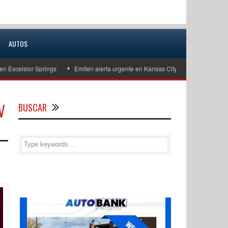
AUTOS
sior Springs
Emiten alerta urgente en Kansas City para localizar a niño de
V
BUSCAR