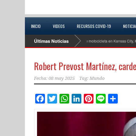
INICIO
VIDEOS
RECURSOS COVID-19
NOTICI
Últimas Noticias
re joven de 19 años tras trágico accidente de motocicleta en Kansas City, Kansas
Robert Prevost Martínez, carde
Fecha:
08 may 2025
Tag:
Mundo
Facebook
Twitter
WhatsApp
LinkedIn
Pinterest
Line
Com