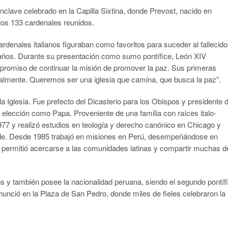
nclave celebrado en la Capilla Sixtina, donde Prevost, nacido en
 los 133 cardenales reunidos.
denales italianos figuraban como favoritos para suceder al fallecido
8 años. Durante su presentación como sumo pontífice, León XIV
promiso de continuar la misión de promover la paz. Sus primeras
nalmente. Queremos ser una iglesia que camina, que busca la paz”.
a Iglesia. Fue prefecto del Dicasterio para los Obispos y presidente 
 elección como Papa. Proveniente de una familia con raíces italo-
77 y realizó estudios en teología y derecho canónico en Chicago y
e. Desde 1985 trabajó en misiones en Perú, desempeñándose en
e permitió acercarse a las comunidades latinas y compartir muchas d
s y también posee la nacionalidad peruana, siendo el segundo pontíf
nció en la Plaza de San Pedro, donde miles de fieles celebraron la