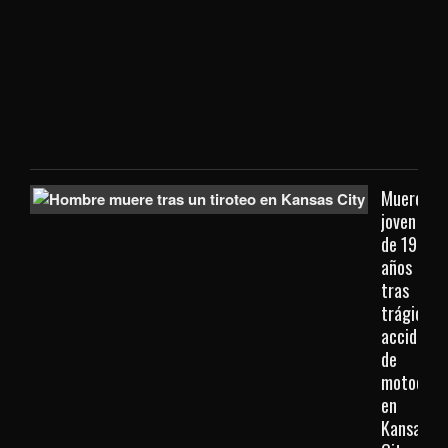
extr
que
viaj
des
Kan
City
Muere
joven
de 19
años
tras
trágico
accidente
de
motocicl
en
Kansas