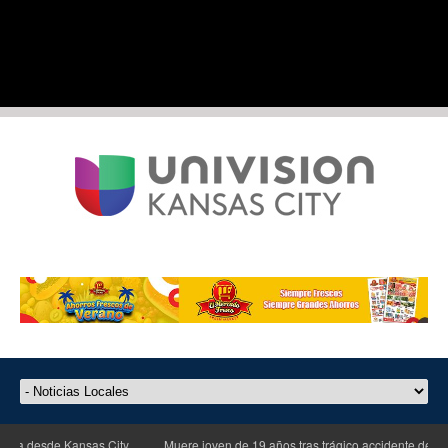
Kansas City
Muere joven de 19 años tras trágico accidente de motocicleta en