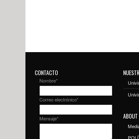
CONTACTO
NUEST
Nombre
*
Univi
Univ
Correo electrónico
*
ABOUT
Mensaje
*
Media
POLÍ