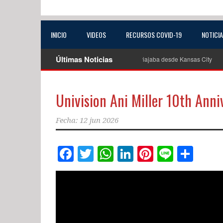
INICIO
VIDEOS
RECURSOS COVID-19
NOTICI
Últimas Noticias
oridades buscan a conductora extraviada que viajaba desde Kansas City
Mue
Univision Ani Miller 10th Anni
Fecha:
12 jun 2026
Facebook
Twitter
WhatsApp
LinkedIn
Pinterest
Line
Com