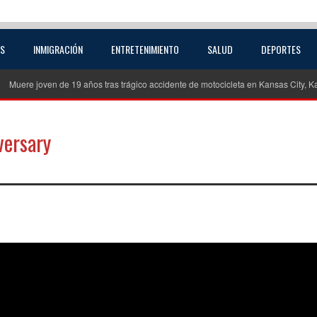
AS
INMIGRACIÓN
ENTRETENIMIENTO
SALUD
DEPORTES
re joven de 19 años tras trágico accidente de motocicleta en Kansas City, Kansas
versary
partir