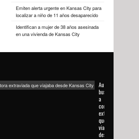
Emiten alerta urgente en Kansas City para
localizar a niño de 11 años desaparecido
Identifican a mujer de 38 años asesinada
en una vivienda de Kansas City
Autoridades
buscan
a
conductora
extraviada
que
viajaba
desde