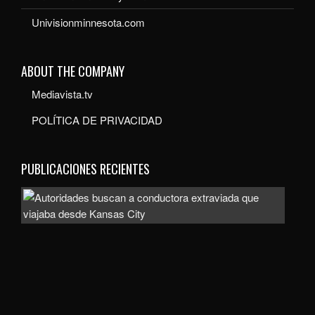
Univisionminnesota.com
ABOUT THE COMPANY
Mediavista.tv
POLÍTICA DE PRIVACIDAD
PUBLICACIONES RECIENTES
Auto
bus
a
con
extr
que
viaj
des