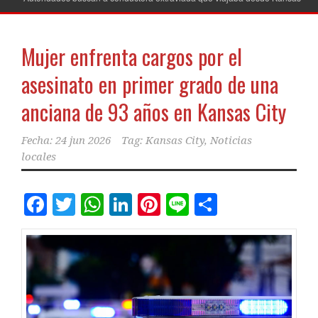
Mujer enfrenta cargos por el
asesinato en primer grado de una
anciana de 93 años en Kansas City
Fecha:
24 jun 2026
Tag:
Kansas City
,
Noticias
locales
Facebook
Twitter
WhatsApp
LinkedIn
Pinterest
Line
Comparti