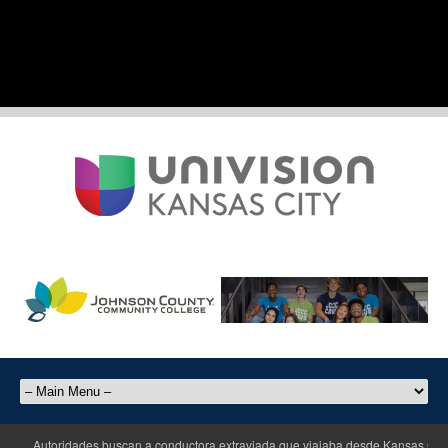
Autoridades buscan a conductora extraviada que viajaba desde Kansas City