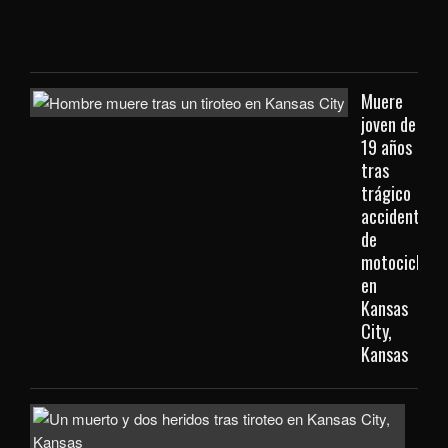
Kan
City
Muere
joven de
19 años
tras
trágico
accidente
de
motocicleta
en
Kansas
City,
Kansas
Inve
com