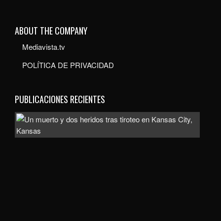
ABOUT THE COMPANY
Mediavista.tv
POLÍTICA DE PRIVACIDAD
PUBLICACIONES RECIENTES
Inve
com
homi
la
mue
de
un
hom
de
uno