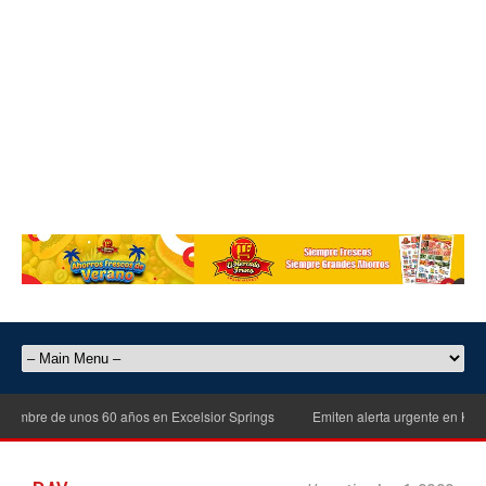
mbre de unos 60 años en Excelsior Springs
Emiten alerta urgente en Kansas 