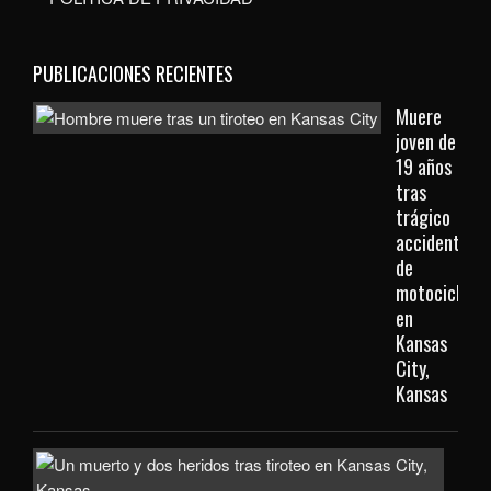
PUBLICACIONES RECIENTES
Muere
joven de
19 años
tras
trágico
accidente
de
motocicleta
en
Kansas
City,
Kansas
Inve
com