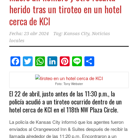
herido tras un tiroteo en un hotel
cerca de KCI
Fecha:
23 abr 2024
Tag:
Kansas City
,
Noticias
locales
Facebook
Twitter
WhatsApp
LinkedIn
Pinterest
Line
Comparti
Foto: Tony Webster
El 22 de abril, justo antes de las 11:30 p.m., la
policía acudió a un tiroteo ocurrido dentro de un
hotel cerca de KCI en el 118th NW Plaza Circle.
La policía de Kansas City informó que los agentes fueron
enviados al Orangewood Inn & Suites después de recibir la
llamada alrededor de las 11:20 p.m. Encontraron a un