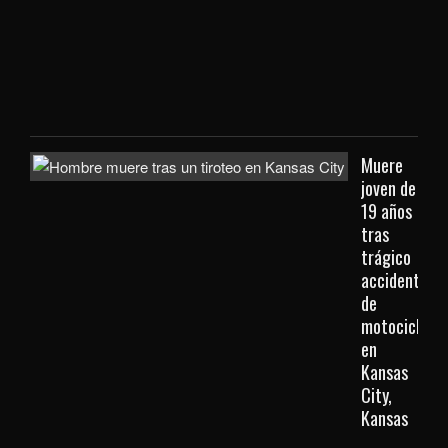
que
viaj
des
Kan
City
Muere
joven de
19 años
tras
trágico
accidente
de
motocicleta
en
Kansas
City,
Kansas