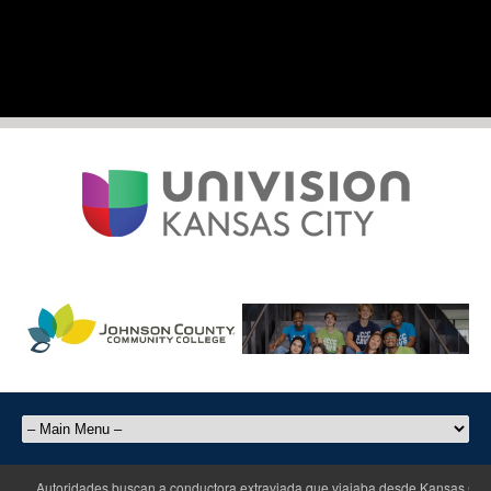
Autoridades buscan a conductora extraviada que viajaba desde Kansas City