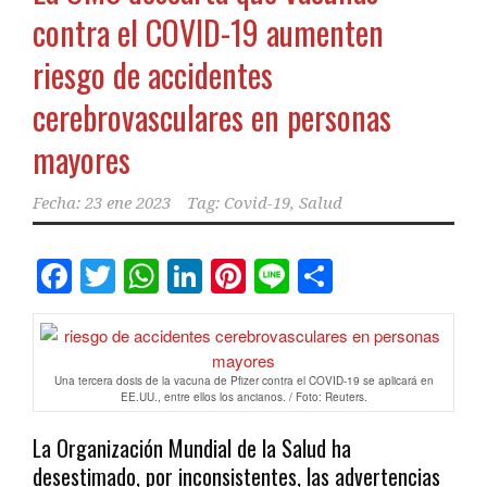
contra el COVID-19 aumenten
riesgo de accidentes
cerebrovasculares en personas
mayores
Fecha:
23 ene 2023
Tag:
Covid-19
,
Salud
Facebook
Twitter
WhatsApp
LinkedIn
Pinterest
Line
Comparti
Una tercera dosis de la vacuna de Pfizer contra el COVID-19 se aplicará en
EE.UU., entre ellos los ancianos. / Foto: Reuters.
La Organización Mundial de la Salud ha
desestimado, por inconsistentes, las advertencias