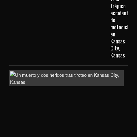
trágico
accidente
de
motocicleta
en
Kansas
City,
Kansas
Inve
com
homi
la
mue
de
un
hom
de