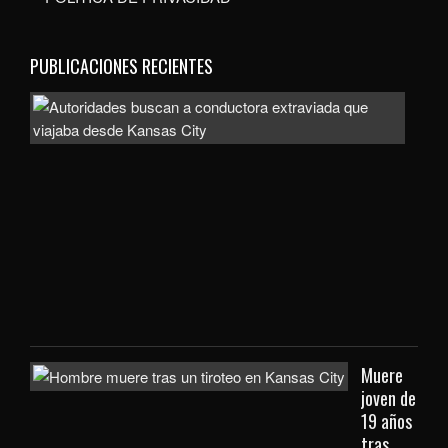
PUBLICACIONES RECIENTES
Auto
bus
a
con
extr
que
viaj
des
Kan
City
Muere
joven de
19 años
tras