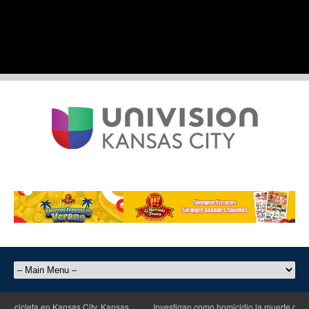
icleta en Kansas City, Kansas
Investigan como homicidio la muerte de un h