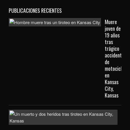
PUBLICACIONES RECIENTES
Muere
joven de
19 años
tras
trágico
accidente
de
motocicleta
en
Kansas
City,
Kansas
Inve
com
homi