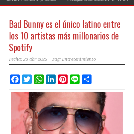
Bad Bunny es el único latino entre
los 10 artistas más millonarios de
Spotify
Fecha:
23 abr 2025
Tag:
Entretenimiento
Facebook
Twitter
WhatsApp
LinkedIn
Pinterest
Line
Comparti