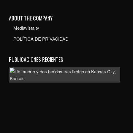
ABOUT THE COMPANY
Mediavista.tv
POLÍTICA DE PRIVACIDAD
PUBLICACIONES RECIENTES
Inve
com
homi
la
mue
de
un
hom
de
uno