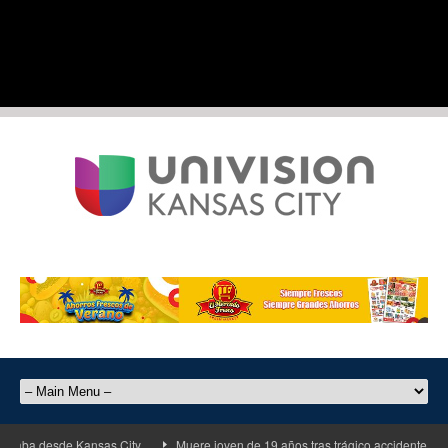
a desde Kansas City
Muere joven de 19 años tras trágico accidente de motoci