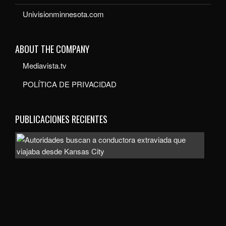
Univisionminnesota.com
ABOUT THE COMPANY
Mediavista.tv
POLÍTICA DE PRIVACIDAD
PUBLICACIONES RECIENTES
Auto
bus
a
con
extr
que
viaj
des