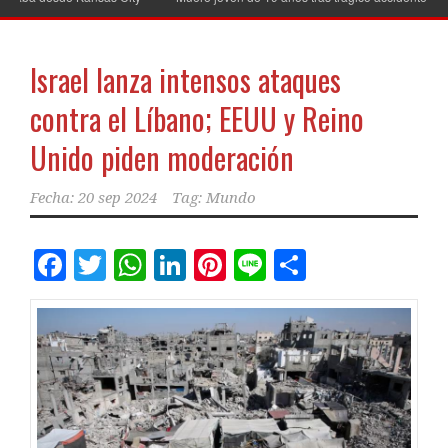
Israel lanza intensos ataques
contra el Líbano; EEUU y Reino
Unido piden moderación
Fecha:
20 sep 2024
Tag:
Mundo
Facebook
Twitter
WhatsApp
LinkedIn
Pinterest
Line
Comparti