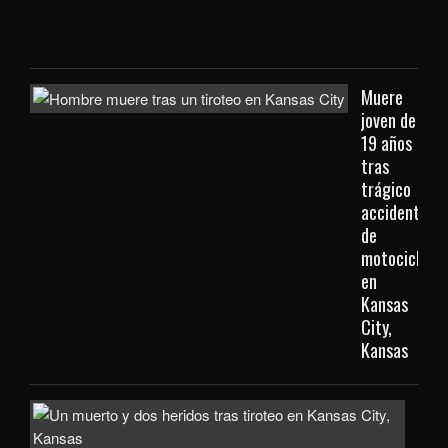
Kan
City
Muere
joven de
19 años
tras
trágico
accidente
de
motocicleta
en
Kansas
City,
Kansas
Inve
com