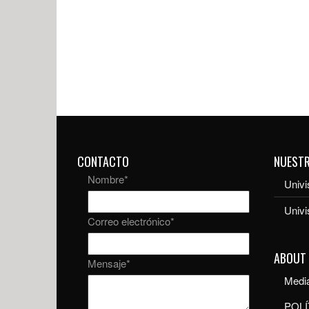
CONTACTO
NUEST
Nombre
*
Univi
Univ
Correo electrónico
*
ABOUT
Mensaje
*
Media
POLÍ