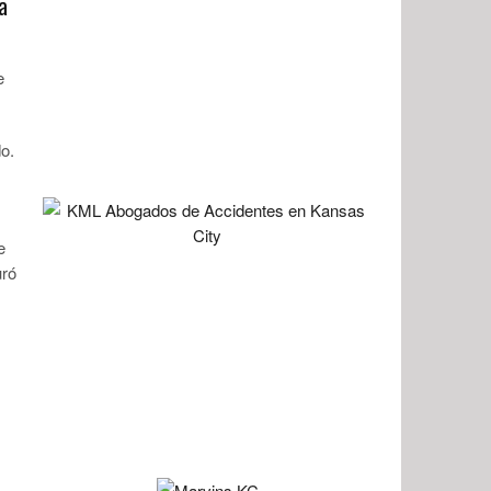
a
e
o.
e
uró