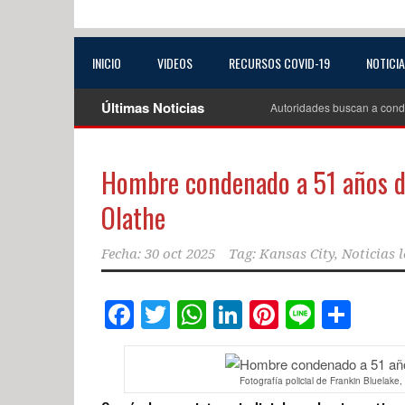
INICIO
VIDEOS
RECURSOS COVID-19
NOTICI
Últimas Noticias
Autoridades buscan a cond
Hombre condenado a 51 años de
Olathe
Fecha:
30 oct 2025
Tag:
Kansas City
,
Noticias l
Facebook
Twitter
WhatsApp
LinkedIn
Pinterest
Line
Com
Fotografía policial de Frankin Bluelake