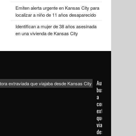
Emiten alerta urgente en Kansas City para
localizar a niño de 11 años desaparecido
Identifican a mujer de 38 años asesinada
en una vivienda de Kansas City
Autoridades
buscan
a
conductora
extraviada
que
viajaba
desde