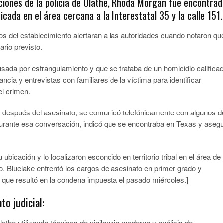
gaciones de la policía de Olathe, Rhoda Morgan fue encontrad
icada en el área cercana a la Interestatal 35 y la calle 151.
s del establecimiento alertaran a las autoridades cuando notaron qu
ario previsto.
sada por estrangulamiento y que se trataba de un homicidio calificad
ancia y entrevistas con familiares de la víctima para identificar
el crimen.
ías después del asesinato, se comunicó telefónicamente con algunos d
. Durante esa conversación, indicó que se encontraba en Texas y aseg
ubicación y lo localizaron escondido en territorio tribal en el área de
o. Bluelake enfrentó los cargos de asesinato en primer grado y
lo que resultó en la condena impuesta el pasado miércoles.]
to judicial:
Olathe utilizando técnicas de vigilancia moderna y análisis de