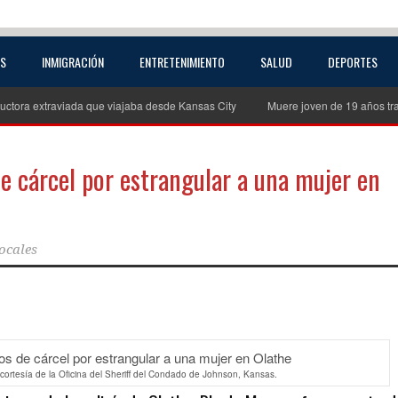
AS
INMIGRACIÓN
ENTRETENIMIENTO
SALUD
DEPORTES
uctora extraviada que viajaba desde Kansas City
Muere joven de 19 años tra
 cárcel por estrangular a una mujer en
ocales
partir
, cortesía de la Oficina del Sheriff del Condado de Johnson, Kansas.