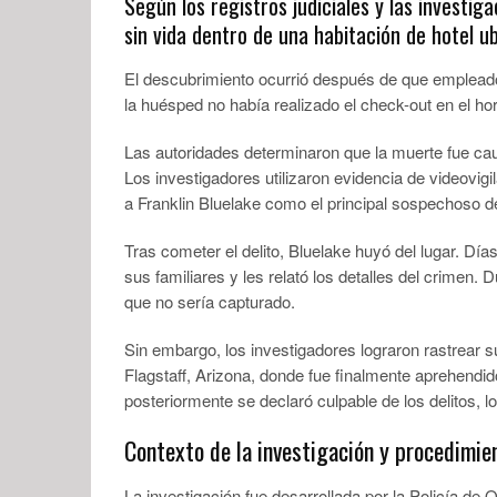
Según los registros judiciales y las investi
sin vida dentro de una habitación de hotel ub
El descubrimiento ocurrió después de que empleado
la huésped no había realizado el check-out en el hor
Las autoridades determinaron que la muerte fue cau
Los investigadores utilizaron evidencia de videovigil
a Franklin Bluelake como el principal sospechoso d
Tras cometer el delito, Bluelake huyó del lugar. D
sus familiares y les relató los detalles del crimen
que no sería capturado.
Sin embargo, los investigadores lograron rastrear su 
Flagstaff, Arizona, donde fue finalmente aprehendid
posteriormente se declaró culpable de los delitos, 
Contexto de la investigación y procedimien
La investigación fue desarrollada por la Policía de 