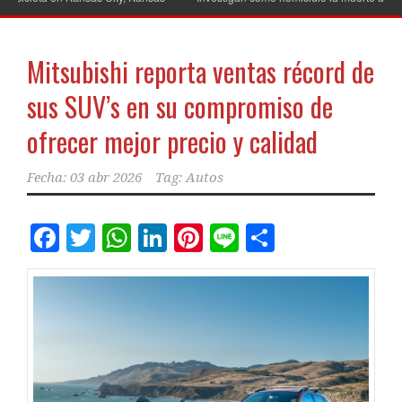
Mitsubishi reporta ventas récord de
sus SUV’s en su compromiso de
ofrecer mejor precio y calidad
Fecha:
03 abr 2026
Tag:
Autos
Facebook
Twitter
WhatsApp
LinkedIn
Pinterest
Line
Comparti