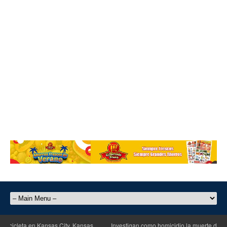
leta en Kansas City, Kansas
Investigan como homicidio la muerte de un homb