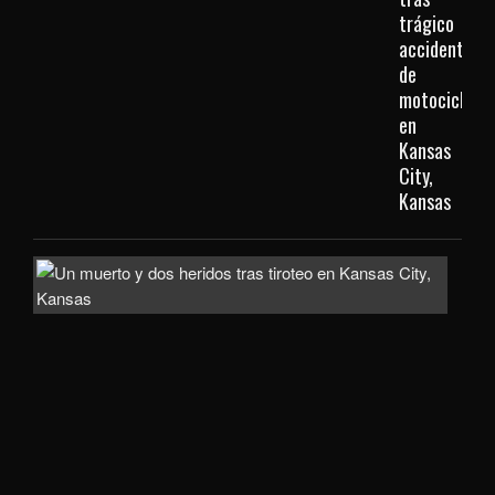
trágico
accidente
de
motocicleta
en
Kansas
City,
Kansas
Inve
com
homi
la
mue
de
un
hom
de