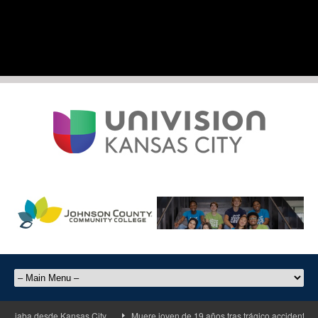
jaba desde Kansas City
Muere joven de 19 años tras trágico accidente de mo