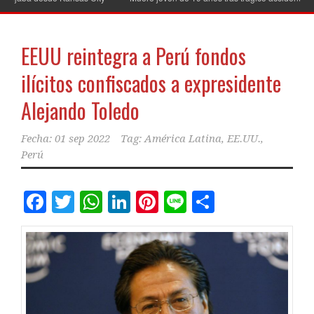
EEUU reintegra a Perú fondos
ilícitos confiscados a expresidente
Alejando Toledo
Fecha:
01 sep 2022
Tag:
América Latina
,
EE.UU.
,
Perú
Facebook
Twitter
WhatsApp
LinkedIn
Pinterest
Line
Comparti