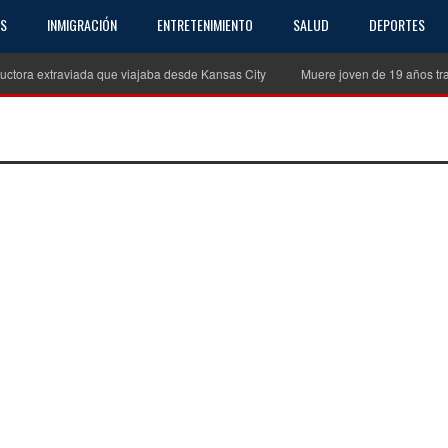
AS
INMIGRACIÓN
ENTRETENIMIENTO
SALUD
DEPORTES
uctora extraviada que viajaba desde Kansas City
Muere joven de 19 años tra