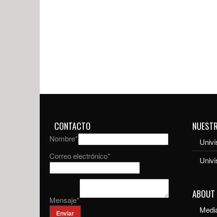
CONTACTO
NUEST
Nombre
*
Univi
Correo electrónico
*
Univ
ABOUT
Mensaje
*
Media
Enviar