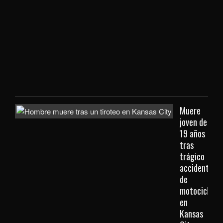
con
extr
que
viaj
des
Kan
City
Muere
joven de
19 años
tras
trágico
accidente
de
motocicleta
en
Kansas