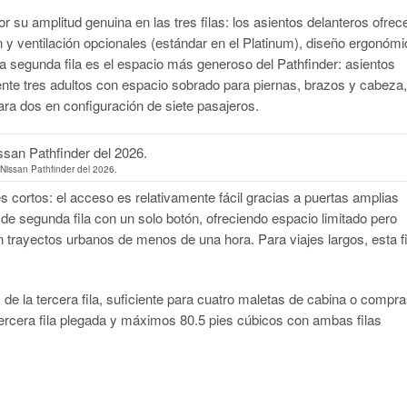
r su amplitud genuina en las tres filas: los asientos delanteros ofrec
n y ventilación opcionales (estándar en el Platinum), diseño ergonómi
 La segunda fila es el espacio más generoso del Pathfinder: asientos
te tres adultos con espacio sobrado para piernas, brazos y cabeza,
ara dos en configuración de siete pasajeros.
Nissan Pathfinder del 2026.
jes cortos: el acceso es relativamente fácil gracias a puertas amplias
e segunda fila con un solo botón, ofreciendo espacio limitado pero
 trayectos urbanos de menos de una hora. Para viajes largos, esta fi
 de la tercera fila, suficiente para cuatro maletas de cabina o compr
rcera fila plegada y máximos 80.5 pies cúbicos con ambas filas