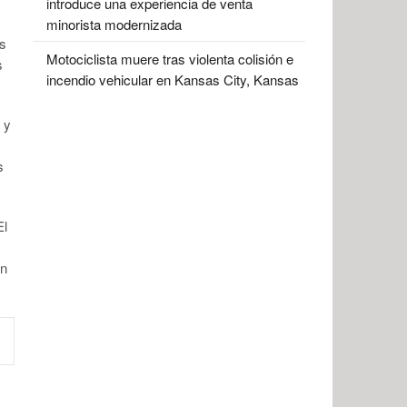
introduce una experiencia de venta
minorista modernizada
as
Motociclista muere tras violenta colisión e
s
incendio vehicular en Kansas City, Kansas
 y
s
El
ón