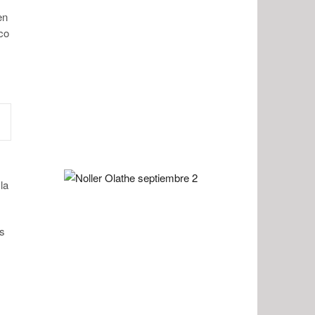
en
co
la
as