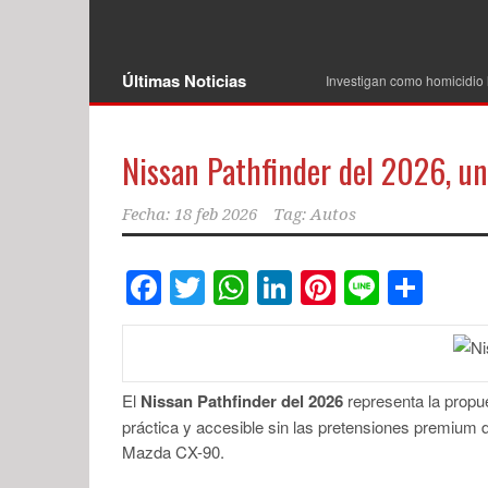
Últimas Noticias
Investigan como homicidio 
Nissan Pathfinder del 2026, un
Fecha:
18 feb 2026
Tag:
Autos
Facebook
Twitter
WhatsApp
LinkedIn
Pinterest
Line
Com
El
Nissan Pathfinder del 2026
representa la propu
práctica y accesible sin las pretensiones premium 
Mazda CX-90.