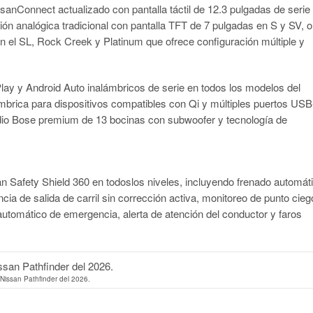
sanConnect actualizado con pantalla táctil de 12.3 pulgadas de serie
ón analógica tradicional con pantalla TFT de 7 pulgadas en S y SV, o
en el SL, Rock Creek y Platinum que ofrece configuración múltiple y
lay y Android Auto inalámbricos de serie en todos los modelos del
mbrica para dispositivos compatibles con Qi y múltiples puertos US
 audio Bose premium de 13 bocinas con subwoofer y tecnología de
an Safety Shield 360 en todoslos niveles, incluyendo frenado automát
a de salida de carril sin corrección activa, monitoreo de punto cieg
 automático de emergencia, alerta de atención del conductor y faros
Nissan Pathfinder del 2026.