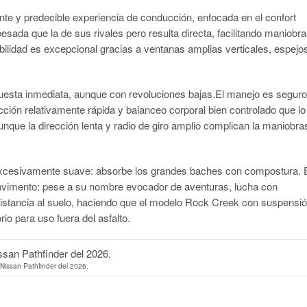
te y predecible experiencia de conducción, enfocada en el confort
esada que la de sus rivales pero resulta directa, facilitando maniobr
ilidad es excepcional gracias a ventanas amplias verticales, espejo
uesta inmediata, aunque con revoluciones bajas.El manejo es seguro
ión relativamente rápida y balanceo corporal bien controlado que lo
nque la dirección lenta y radio de giro amplio complican la maniobra
 excesivamente suave: absorbe los grandes baches con compostura. 
pavimento: pese a su nombre evocador de aventuras, lucha con
distancia al suelo, haciendo que el modelo Rock Creek con suspensi
io para uso fuera del asfalto.
Nissan Pathfinder del 2026.