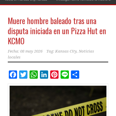
Muere hombre baleado tras una
disputa iniciada en un Pizza Hut en
KCMO
Fecha:
08 may 2026
Tag:
Kansas City
,
Noticias
locales
Facebook
Twitter
WhatsApp
LinkedIn
Pinterest
Line
Comparti