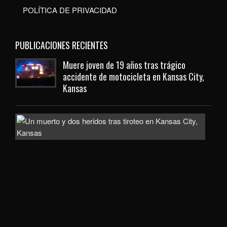
POLÍTICA DE PRIVACIDAD
PUBLICACIONES RECIENTES
Muere joven de 19 años tras trágico
accidente de motocicleta en Kansas City,
Kansas
Inve
com
homi
la
mue
de
un
hom
de
uno