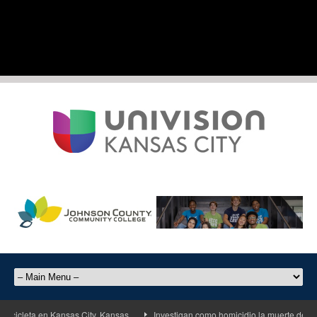
leta en Kansas City, Kansas
Investigan como homicidio la muerte de un homb