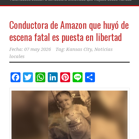
Conductora de Amazon que huyó de
escena fatal es puesta en libertad
Fecha:
07 may 2026
Tag:
Kansas City
,
Noticias
locales
Facebook
Twitter
WhatsApp
LinkedIn
Pinterest
Line
Comparti