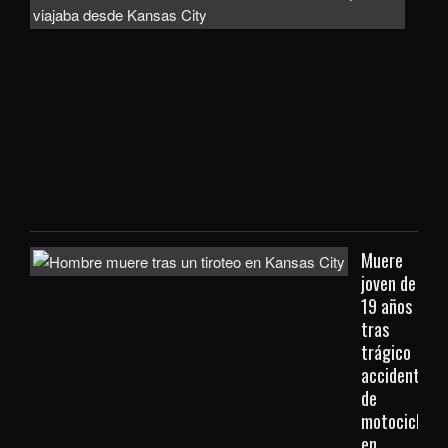
bus
a
con
extr
que
viaj
des
Kan
City
Muere
joven de
19 años
tras
trágico
accidente
de
motocicleta
en