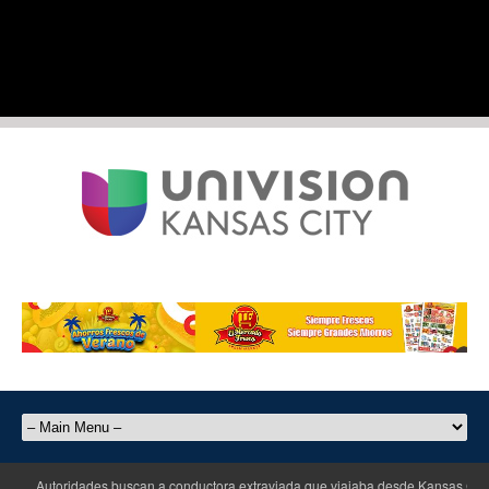
Autoridades buscan a conductora extraviada que viajaba desde Kansas City