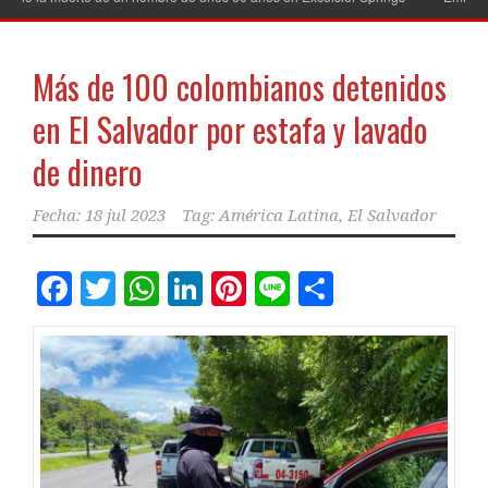
Más de 100 colombianos detenidos
en El Salvador por estafa y lavado
de dinero
Fecha:
18 jul 2023
Tag:
América Latina
,
El Salvador
Facebook
Twitter
WhatsApp
LinkedIn
Pinterest
Line
Comparti