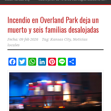
Incendio en Overland Park deja un
muerto y seis familias desalojadas
Fecha:
09 feb 2026
Tag:
Kansas City
,
Noticias
locales
Facebook
Twitter
WhatsApp
LinkedIn
Pinterest
Line
Comparti