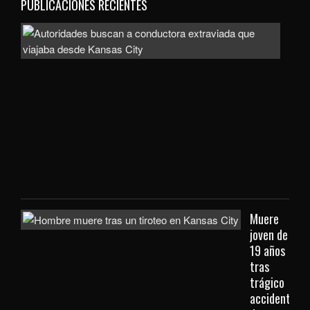
PUBLICACIONES RECIENTES
Auto
bus
a
con
extr
que
viaj
des
Kan
City
Muere
joven de
19 años
tras
trágico
accidente