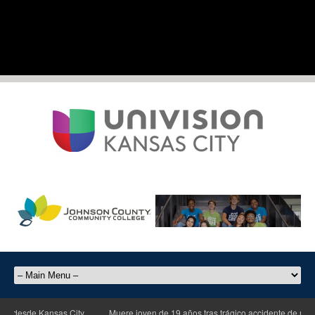
desde Kansas City
Muere joven de 19 años tras trágico accidente de motocic